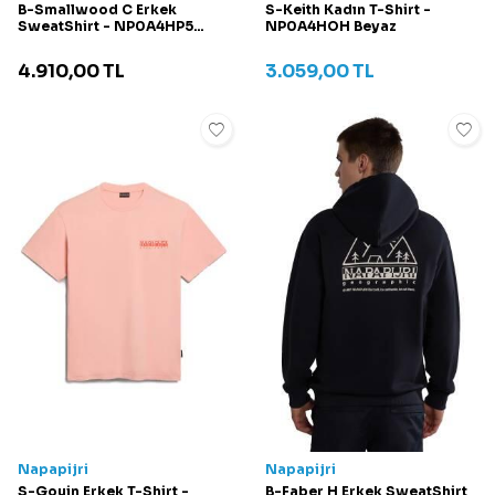
B-Smallwood C Erkek
S-Keith Kadın T-Shirt -
SweatShirt - NP0A4HP5
NP0A4HOH Beyaz
Koyu Turuncu
4.910,00
TL
3.059,00
TL
Napapijri
Napapijri
S-Gouin Erkek T-Shirt -
B-Faber H Erkek SweatShirt