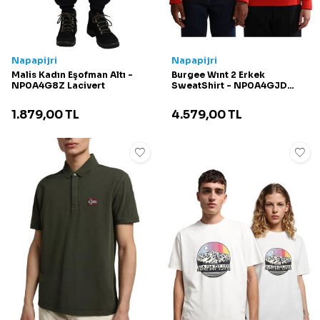
Napapijri
Napapijri
Malis Kadın Eşofman Altı -
Burgee Wınt 2 Erkek
NP0A4G8Z Lacivert
SweatShirt - NP0A4GJD
Kırmızı
1.879,00
TL
4.579,00
TL