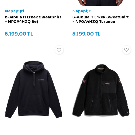
Napapijri
Napapijri
B-Albula H Erkek SweatShirt
B-Albula H Erkek SweatShirt
- NP0A4HZQ Bej
- NP0A4HZQ Turuncu
5.199,00
TL
5.199,00
TL