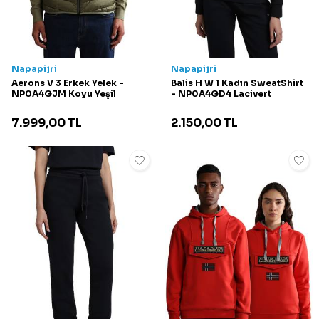
Napapijri
Napapijri
Aerons V 3 Erkek Yelek -
Balis H W 1 Kadın SweatShirt
NP0A4GJM Koyu Yeşil
- NP0A4GD4 Lacivert
7.999,00
TL
2.150,00
TL