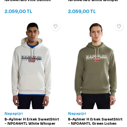
2.059,00
TL
2.059,00
TL
Napapijri
Napapijri
B-Aylmer H Erkek SweatShirt
B-Aylmer H Erkek SweatShirt
- NP0A4HTL Whıte Whısper
- NP0A4HTL Green Lıchen