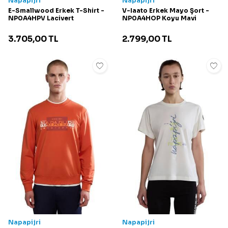
Napapijri
Napapijri
E-Smallwood Erkek T-Shirt -
V-Iaato Erkek Mayo Şort -
NP0A4HPV Lacivert
NP0A4HOP Koyu Mavi
3.705,00
TL
2.799,00
TL
Napapijri
Napapijri