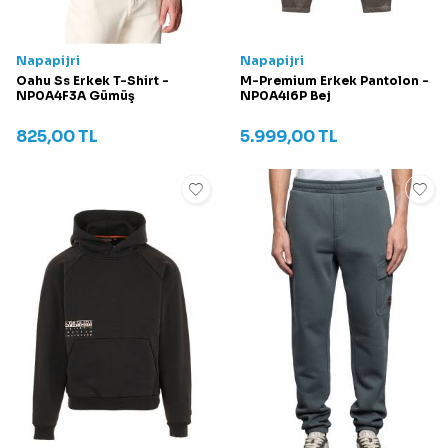
Napapijri
Napapijri
Oahu Ss Erkek T-Shirt -
M-Premium Erkek Pantolon -
NP0A4F3A Gümüş
NP0A4I6P Bej
825,00
TL
5.999,00
TL