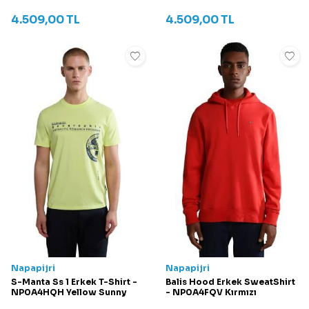
4.509,00
TL
4.509,00
TL
Napapijri
Napapijri
S-Manta Ss 1 Erkek T-Shirt -
Balis Hood Erkek SweatShirt
NP0A4HQH Yellow Sunny
- NP0A4FQV Kırmızı