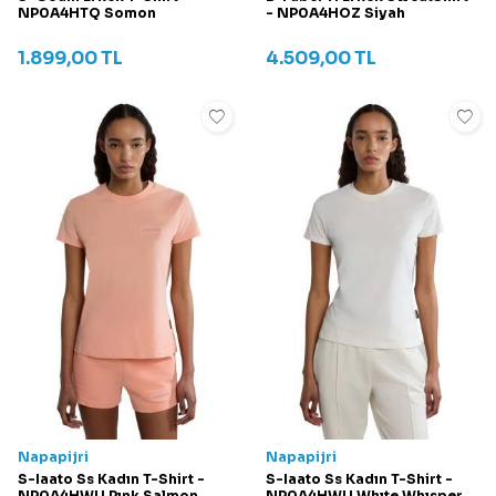
NP0A4HTQ Somon
- NP0A4HOZ Siyah
1.899,00
TL
4.509,00
TL
Napapijri
Napapijri
S-Iaato Ss Kadın T-Shirt -
S-Iaato Ss Kadın T-Shirt -
NP0A4HWU Pınk Salmon
NP0A4HWU Whıte Whısper