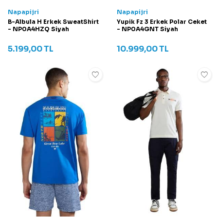
Napapijri
Napapijri
B-Albula H Erkek SweatShirt
Yupik Fz 3 Erkek Polar Ceket
- NP0A4HZQ Siyah
- NP0A4GNT Siyah
5.199,00
TL
10.999,00
TL