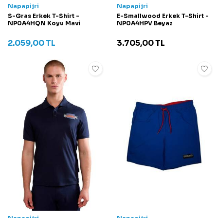
Napapijri
Napapijri
S-Gras Erkek T-Shirt -
E-Smallwood Erkek T-Shirt -
NP0A4HQN Koyu Mavi
NP0A4HPV Beyaz
2.059,00
TL
3.705,00
TL