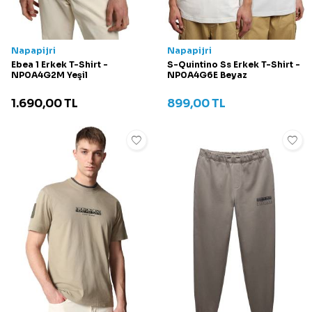
Napapijri
Napapijri
Ebea 1 Erkek T-Shirt -
S-Quintino Ss Erkek T-Shirt -
NP0A4G2M Yeşil
NP0A4G6E Beyaz
1.690,00
TL
899,00
TL