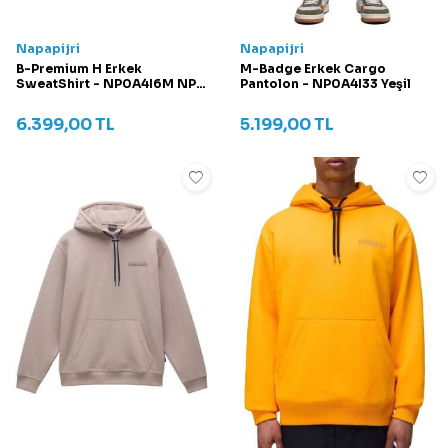
Napapijri
Napapijri
B-Premium H Erkek
M-Badge Erkek Cargo
SweatShirt - NP0A4I6M NP-
Pantolon - NP0A4I33 Yeşil
MCA
6.399,00
TL
5.199,00
TL