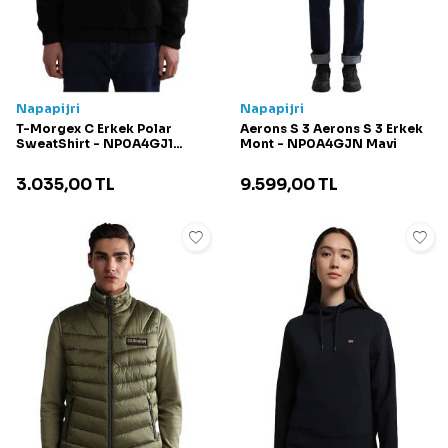
Napapijri
Napapijri
T-Morgex C Erkek Polar
Aerons S 3 Aerons S 3 Erkek
SweatShirt - NP0A4GJ1
Mont - NP0A4GJN Mavi
Siyah
3.035,00
TL
9.599,00
TL