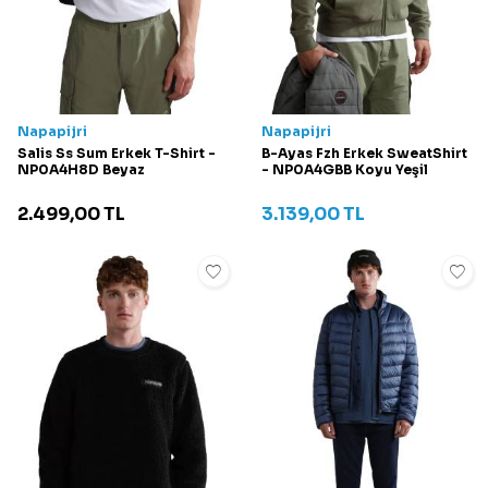
Napapijri
Napapijri
Salis Ss Sum Erkek T-Shirt -
B-Ayas Fzh Erkek SweatShirt
NP0A4H8D Beyaz
- NP0A4GBB Koyu Yeşil
2.499,00
TL
3.139,00
TL