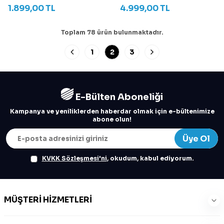
1.899,00
TL
4.999,00
TL
Toplam
78
ürün bulunmaktadır.
1
2
3
E-Bülten Aboneliği
Kampanya ve yeniliklerden haberdar olmak için e-bültenimize
abone olun!
Üye Ol
KVKK Sözleşmesi'ni
, okudum, kabul ediyorum.
MÜŞTERI HIZMETLERI