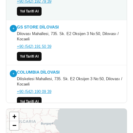
+90 (542) 192 79 39
Yol Tarifi Al
GS STORE DİLOVASI
⌖
Dilovası Mahallesi, 735. Sk. E2 Oksijen 3 No:50, Dilovası /
Kocaeli
+90 (542) 191 50 39
Yol Tarifi Al
COLUMBIA DİLOVASI
⌖
Diliskelesi Mahallesi, 735. Sk. E2 Oksijen 3 No:50, Dilovası /
Kocaeli
+90 (542) 190 09 39
Yol Tarifi Al
+
HOTEL HEKSAPOLİS
⌖
−
Diliskelesi Mahallesi, 735. Sokak No:56, Dilovası / Kocaeli
0 (262) 504 70 10