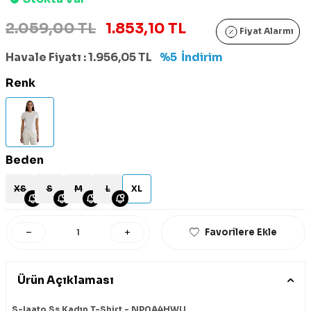
2.059,00 TL
1.853,10 TL
Fiyat Alarmı
Havale Fiyatı :
1.956,05
TL
%5
İndirim
Renk
Beden
XS
S
M
L
XL
Favorilere Ekle
Ürün Açıklaması
S-Iaato Ss Kadın T-Shirt - NP0A4HWU