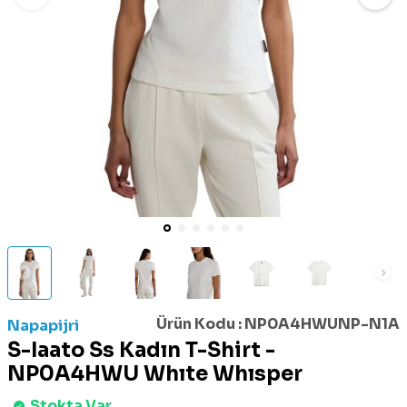
Ürün Kodu :
NP0A4HWUNP-N1A
Napapijri
S-Iaato Ss Kadın T-Shirt -
NP0A4HWU Whıte Whısper
Stokta Var