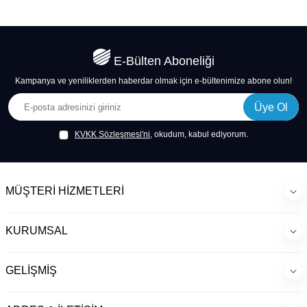
E-Bülten Aboneliği
Kampanya ve yeniliklerden haberdar olmak için e-bültenimize abone olun!
Üye Ol
KVKK Sözleşmesi'ni
, okudum, kabul ediyorum.
MÜŞTERI HIZMETLERI
KURUMSAL
GELIŞMIŞ