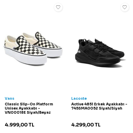
Vans
Lacoste
Classic Slip-On Platform
Active 4851 Erkek Ayakkabı -
Unisex Ayakkabı -
745SMA0052 Siyah/Siyah
VN00018E Siyah/Beyaz
4.999,00
TL
4.299,00
TL