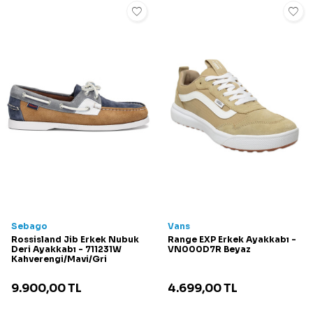
Sebago
Vans
Rossisland Jib Erkek Nubuk
Range EXP Erkek Ayakkabı -
Deri Ayakkabı - 711231W
VN000D7R Beyaz
Kahverengi/Mavi/Gri
9.900,00
TL
4.699,00
TL