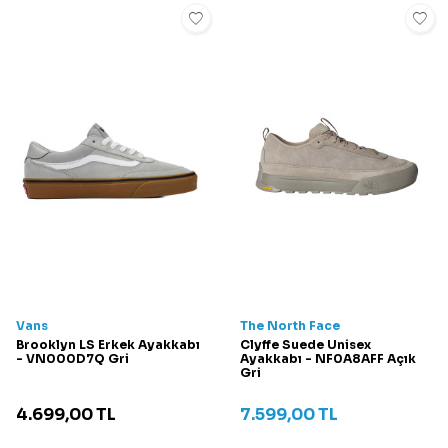
Vans
The North Face
Brooklyn LS Erkek Ayakkabı
Clyffe Suede Unisex
- VN000D7Q Gri
Ayakkabı - NF0A8AFF Açık
Gri
4.699,00
TL
7.599,00
TL