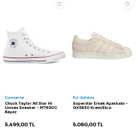
Converse
EU-Adidas
Chuck Taylor All Star Hi
Superstar Erkek Ayakkabı -
Unisex Sneaker - M7650C
GX5830 Krem/Ekru
Beyaz
5.499,00
TL
5.060,00
TL