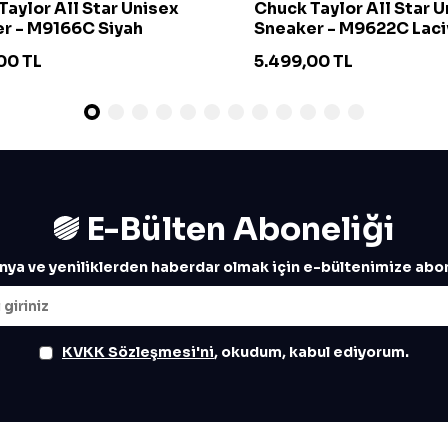
Taylor All Star Unisex
Chuck Taylor All Star 
r - M9166C Siyah
Sneaker - M9622C Laci
00
TL
5.499,00
TL
E-Bülten Aboneliği
ya ve yeniliklerden haberdar olmak için e-bültenimize abon
KVKK Sözleşmesi'ni
, okudum, kabul ediyorum.