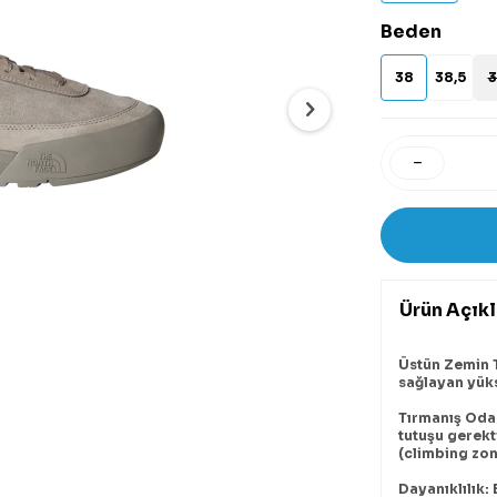
Beden
38
38,5
3
Ürün Açık
Üstün Zemin T
sağlayan yük
Tırmanış Oda
tutuşu gerekti
(climbing zon
Dayanıklılık: