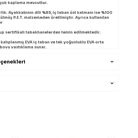
çuk kaplama mevcuttur.
rlik: Ayakkabının dili %85, iç taban üst katmanı ise %100
ülmüş P.E.T. malzemeden üretilmiştir. Ayrıca kullanılan
er
 sertifikalı tabakhanelerden temin edilmektedir.
kalıplanmış EVA iç taban ve tek yoğunluklu EVA orta
 boyu yastıklama sunar.
çenekleri
aması
e
Unisex Ayakkabı