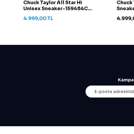
t -
Chuck Taylor All Star Hi
Chuck 
Unisex Sneaker-159484C
Sneake
Krem
4.999,00
TL
4.999,
Kampan