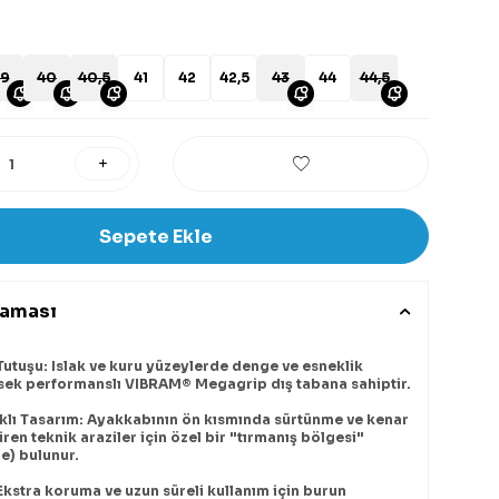
9
40
40,5
41
42
42,5
43
44
44,5
Sepete Ekle
laması
utuşu: Islak ve kuru yüzeylerde denge ve esneklik
sek performanslı VIBRAM® Megagrip dış tabana sahiptir.
klı Tasarım: Ayakkabının ön kısmında sürtünme ve kenar
ren teknik araziler için özel bir "tırmanış bölgesi"
e) bulunur.
 Ekstra koruma ve uzun süreli kullanım için burun