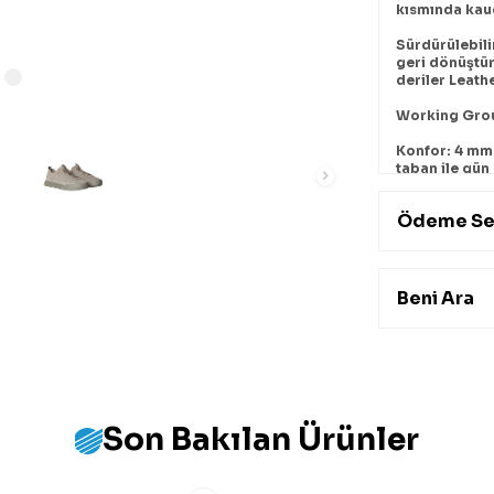
kısmında kau
Sürdürülebili
geri dönüştür
deriler Leath
Working Group
Konfor: 4 mm 
taban ile gün
Ödeme Se
Ürün Açıkl
Seçili Filtr
Beni Ara
Son Bakılan Ürünler