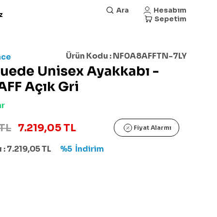
Ara
Hesabım
z
Sepetim
Ürün Kodu :
NF0A8AFFTN-7LY
ace
Suede Unisex Ayakkabı -
FF Açık Gri
ar
TL
7.219,05 TL
Fiyat Alarmı
 :
7.219,05
TL
%5
İndirim