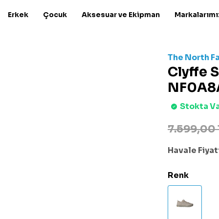
Erkek
Çocuk
Aksesuar ve Ekipman
Markalarımı
The North F
Clyffe 
NF0A8A
Stokta V
7.599,00 
Havale Fiyatı
Renk