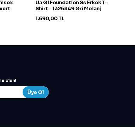
Unisex
Ua Gl Foundation Ss Erkek T-
Ch
vert
Shirt - 1326849 Gri Melanj
S
1.690,00
TL
4
e olun!
Üye Ol