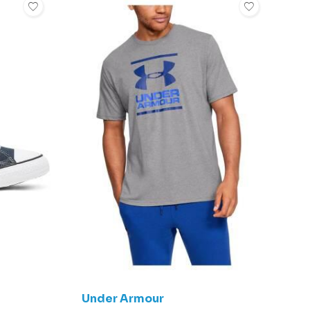
Under Armour
C