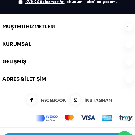
KVKK Sözleşmesi'ni
, okudum, kabul ediyorum.
MÜŞTERI HIZMETLERI
KURUMSAL
GELIŞMIŞ
ADRES & İLETIŞIM
FACEBOOK
İNSTAGRAM
©2026 Zeysports Tüm Hakları Saklıdır.