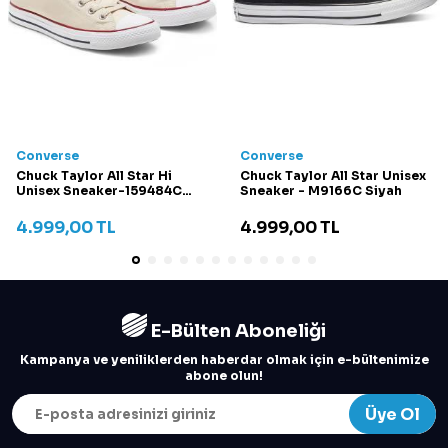
Converse
Converse
Chuck Taylor All Star Hi
Chuck Taylor All Star Unisex
Unisex Sneaker-159484C
Sneaker - M9166C Siyah
Krem
4.999,00
TL
4.999,00
TL
E-Bülten Aboneliği
Kampanya ve yeniliklerden haberdar olmak için e-bültenimize
abone olun!
Üye Ol