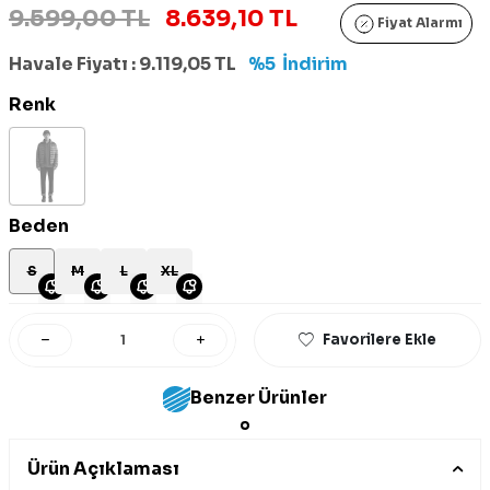
9.599,00 TL
8.639,10 TL
Fiyat Alarmı
Havale Fiyatı :
9.119,05
TL
%5
İndirim
Renk
Beden
S
M
L
XL
Favorilere Ekle
Benzer Ürünler
Ürün Açıklaması