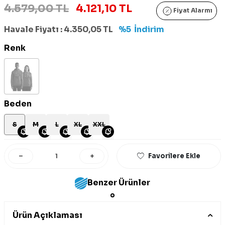
4.579,00 TL
4.121,10 TL
Fiyat Alarmı
Havale Fiyatı :
4.350,05
TL
%5
İndirim
Renk
Beden
S
M
L
XL
XXL
Favorilere Ekle
Benzer Ürünler
Ürün Açıklaması