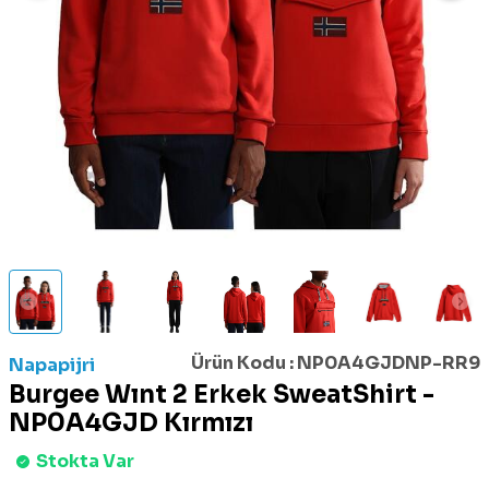
Ürün Kodu :
NP0A4GJDNP-RR9
Napapijri
Burgee Wınt 2 Erkek SweatShirt -
NP0A4GJD Kırmızı
Stokta Var