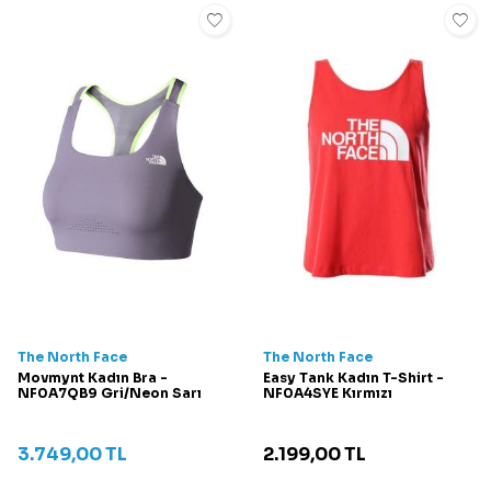
The North Face
The North Face
Movmynt Kadın Bra -
Easy Tank Kadın T-Shirt -
NF0A7QB9 Gri/Neon Sarı
NF0A4SYE Kırmızı
3.749,00
TL
2.199,00
TL