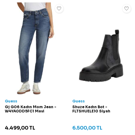
Guess
Guess
Gj G06 Kadın Mom Jean -
Shuze Kadın Bot -
W4YA0DD5FC1 Mavi
FLTSHUELE10 Siyah
4.499,00
TL
6.500,00
TL