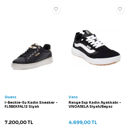
Guess
Vans
I-Beckie-Eu Kadın Sneaker -
Range Exp Kadın Ayakkabı -
FL5BEKFAL12 Siyah
VN0A5ELA Siyah/Beyaz
7.200,00
TL
4.699,00
TL