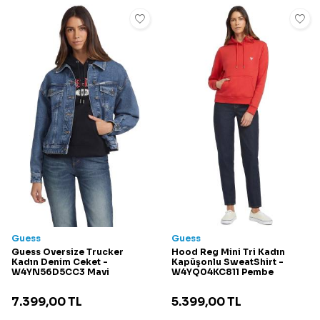
Guess
Guess
Guess Oversize Trucker
Hood Reg Mini Tri Kadın
Kadın Denim Ceket -
Kapüşonlu SweatShirt -
W4YN56D5CC3 Mavi
W4YQ04KC811 Pembe
7.399,00
TL
5.399,00
TL