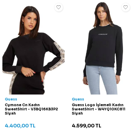
Guess
Guess
Cymone Cn Kadın
Guess Logo İşlemeli Kadın
SweatShirt - V3BQ16KB3P2
SweatShirt - W4YQ10KC811
Siyah
Siyah
4.400,00
TL
4.599,00
TL