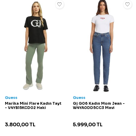
Guess
Guess
Marika Mini Flare Kadın Tayt
Gj G06 Kadın Mom Jean -
- V4YB15KCD02 Haki
W4YA0DD5CC3 Mavi
3.800,00
TL
5.999,00
TL