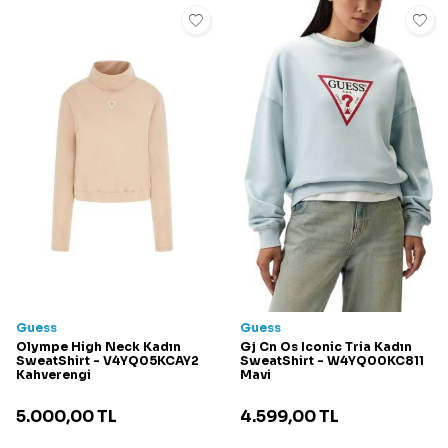
Guess
Guess
Olympe High Neck Kadın
Gj Cn Os Iconic Tria Kadın
SweatShirt - V4YQ05KCAY2
SweatShirt - W4YQ00KC811
Kahverengi
Mavi
5.000,00
TL
4.599,00
TL