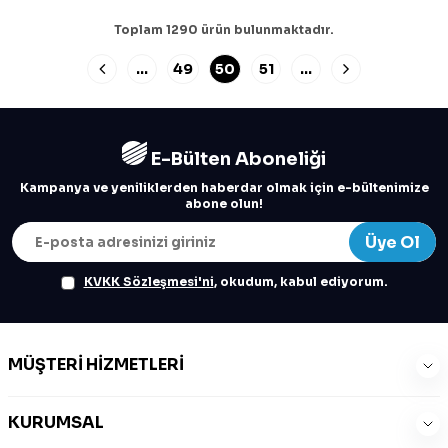
Toplam
1290
ürün bulunmaktadır.
…
49
50
51
…
E-Bülten Aboneliği
Kampanya ve yeniliklerden haberdar olmak için e-bültenimize
abone olun!
Üye Ol
KVKK Sözleşmesi'ni
, okudum, kabul ediyorum.
MÜŞTERI HIZMETLERI
KURUMSAL