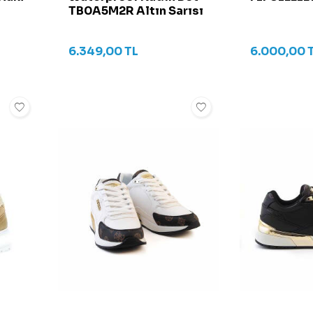
TB0A5M2R Altın Sarısı
6.349,00
TL
6.000,00