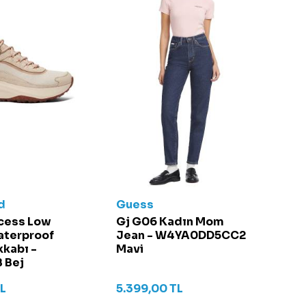
d
Guess
cess Low
Gj G06 Kadın Mom
aterproof
Jean - W4YA0DD5CC2
kabı -
Mavi
 Bej
L
5.399,00
TL