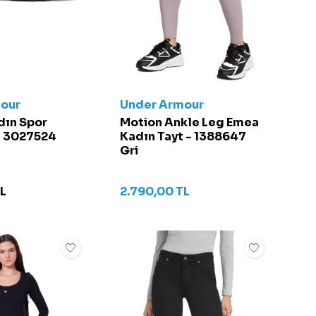
our
Under Armour
adın Spor
Motion Ankle Leg Emea
- 3027524
Kadın Tayt - 1388647
Gri
L
2.790,00
TL