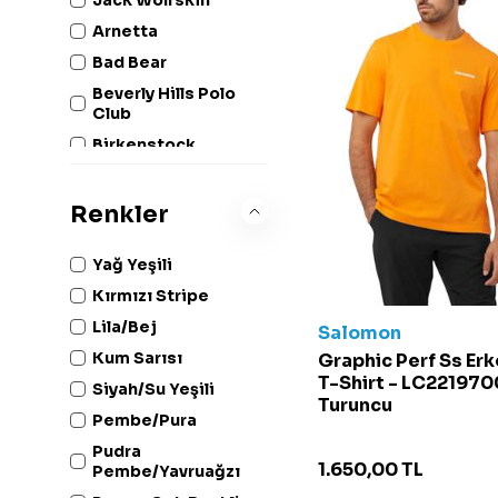
Arnetta
Bad Bear
Beverly Hills Polo
Club
Birkenstock
Buff
Converse
Renkler
Crocs
Yağ Yeşili
Adidas
Kırmızı Stripe
Guess
Lila/Bej
Helly Hansen
Salomon
Kum Sarısı
Graphic Perf Ss Er
Hugo
T-Shirt - LC221970
Siyah/Su Yeşili
Lacoste
Turuncu
Pembe/Pura
Madwave
Pudra
Merrell
1.650,00
TL
Pembe/Yavruağzı
Napapijri