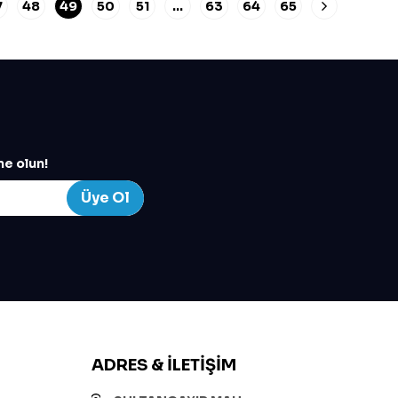
7
48
49
50
51
…
63
64
65
e olun!
Üye Ol
ADRES & İLETIŞIM