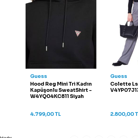
Guess
Guess
Hood Reg Mini Tri Kadın
Colette Ls
Kapüşonlu SweatShirt -
V4YP07J13
W4YQ04KC811 Siyah
4.799,00
TL
2.800,00
T
tadır.