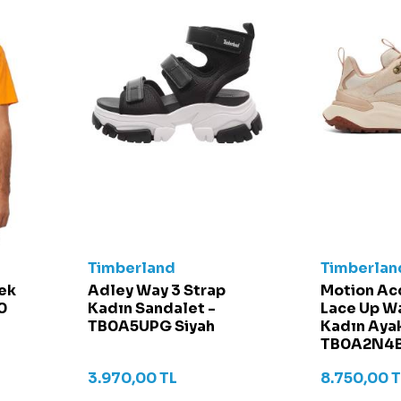
Timberland
Timberlan
kek
Adley Way 3 Strap
Motion Ac
0
Kadın Sandalet -
Lace Up W
TB0A5UPG Siyah
Kadın Ayak
TB0A2N4B
3.970,00
TL
8.750,00
T