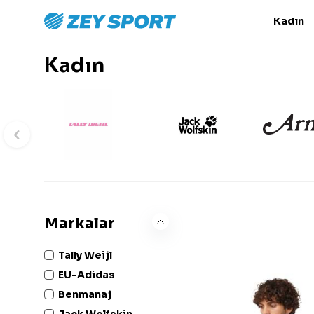
Kadın
Kadın
Markalar
Tally Weijl
EU-Adidas
Benmanaj
Jack Wolfskin