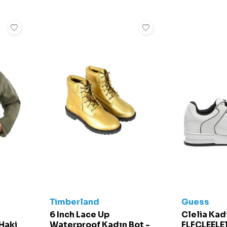
Timberland
Guess
6 Inch Lace Up
Clelia Kad
Haki
Waterproof Kadın Bot -
FLFCLEELE