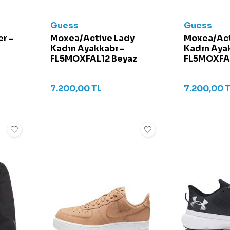
Guess
Guess
er -
Moxea/Active Lady
Moxea/Act
Kadın Ayakkabı -
Kadın Ayak
FL5MOXFAL12 Beyaz
FL5MOXFAL
7.200,00
TL
7.200,00
T