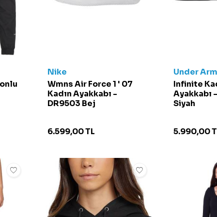
Nike
Under Arm
onlu
Wmns Air Force 1 ' 07
Infinite K
Kadın Ayakkabı -
Ayakkabı 
DR9503 Bej
Siyah
6.599,00
TL
5.990,00
T