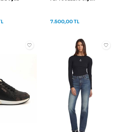
TL
7.500,00
TL