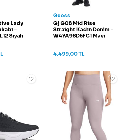
Guess
ive Lady
Gj G08 Mid Rise
kabı -
Straight Kadın Denim -
12 Siyah
W4YA98D5FC1 Mavi
L
4.499,00
TL