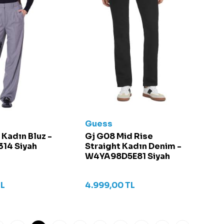
Guess
 Kadın Bluz -
Gj G08 Mid Rise
14 Siyah
Straight Kadın Denim -
W4YA98D5E81 Siyah
L
4.999,00
TL