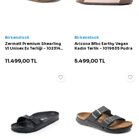
Birkenstock
Birkenstock
Zermatt Premium Shearling
Arizona Bfbc Earthy Vegan
Vl Unisex Ev Terliği - 1023145
Kadın Terlik - 1019635 Pudra
Vizon
11.499,00
TL
5.499,00
TL