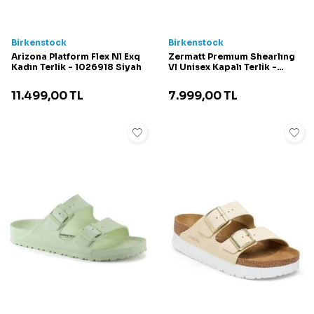
Birkenstock
Birkenstock
Arizona Platform Flex Nl Exq
Zermatt Premıum Shearlıng
Kadın Terlik - 1026918 Siyah
Vl Unisex Kapalı Terlik -
1025009 Siyah
11.499,00
TL
7.999,00
TL