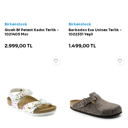
Birkenstock
Birkenstock
Gızeh Bf Patent Kadın Terlik -
Barbados Eva Unisex Terlik -
1021405 Mor
1022331 Yeşil
2.999,00
TL
1.499,00
TL