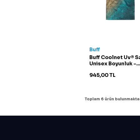
Buff
Buff Coolnet Uv® S
Unisex Boyunluk -
133882 Renkli
945,00
TL
Toplam
6
ürün bulunmaktad