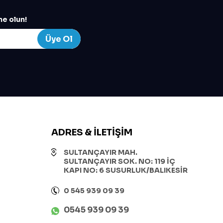
e olun!
Üye Ol
ADRES & İLETIŞIM
SULTANÇAYIR MAH.
SULTANÇAYIR SOK. NO: 119 İÇ
KAPI NO: 6 SUSURLUK/BALIKESİR
0 545 939 09 39
0545 939 09 39