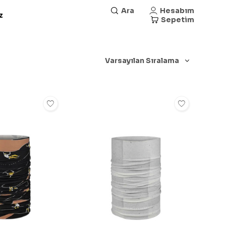
Ara
Hesabım
z
Sepetim