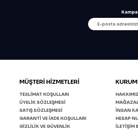
Kampan
MÜŞTERI HIZMETLERI
KURUM
TESLİMAT KOŞULLARI
HAKKIMI
ÜYELİK SÖZLEŞMESİ
MAĞAZAL
SATIŞ SÖZLEŞMESİ
İNSAN K
GARANTİ VE İADE KOŞULLARI
HESAP N
GİZLİLİK VE GÜVENLİK
İLETİŞİM 