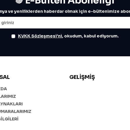
E-Bülten Aboneliği
ya ve yeniliklerden haberdar olmak için e-bültenimize abon
KVKK Sözleşmesi'ni
, okudum, kabul ediyorum.
SAL
GELIŞMIŞ
ZDA
ARIMIZ
AYNAKLARI
UMARALARIMIZ
BİLGİLERİ