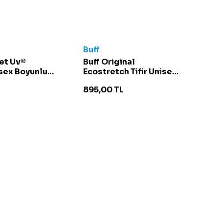
Buff
et Uv®
Buff Original
sex Boyunluk
Ecostretch Tifir Unisex
iyah
Boyunluk - 134493 Açık
895,00
TL
Gri