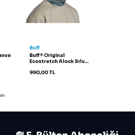
Buff
anve
Buff® Original
Ecostretch Alock Sılv
Ersage Unisex Boyunluk
990,00
TL
- 132435 Yeşil
ır.