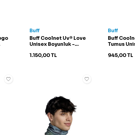
Buff
Buff
ogo
Buff Coolnet Uv® Love
Buff Cooln
Unisex Boyunluk -
Tumus Uni
135783 Renkli
- 135742 S
1.150,00
TL
945,00
TL