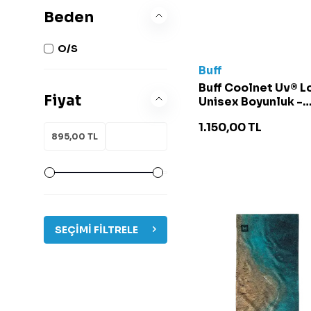
Beden
O/S
Buff
Buff Coolnet Uv® L
Fiyat
Unisex Boyunluk -
135790 Renkli
1.150,00
TL
SEÇIMI FILTRELE