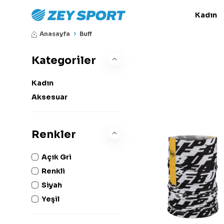
Kadın
Anasayfa
Buff
Kategoriler
Kadın
Aksesuar
Renkler
Açık Gri
Renkli
Siyah
Yeşil