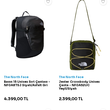
The North Face
The North Face
Basın 15 Unisex Sırt Çantası -
Jester Crossbody Unisex
NF0A87SJ Siyah/Asfalt Gri
Çanta - NF0A52UC
Yeşil/Siyah
4.399,00
TL
2.399,00
TL