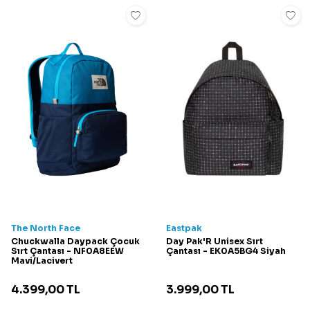
The North Face
Eastpak
Chuckwalla Daypack Çocuk
Day Pak'R Unisex Sırt
Sırt Çantası - NF0A8EEW
Çantası - EK0A5BG4 Siyah
Mavi/Lacivert
4.399,00
TL
3.999,00
TL