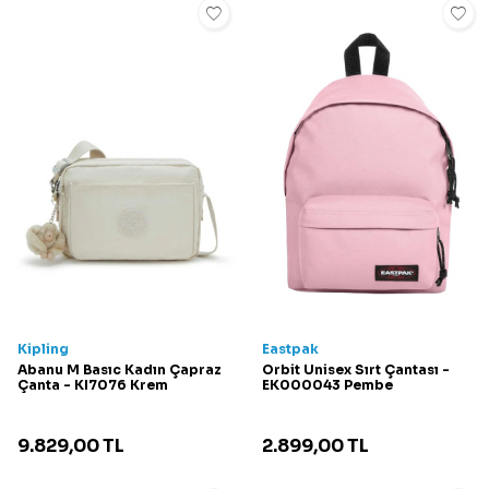
Kipling
Eastpak
Abanu M Basıc Kadın Çapraz
Orbit Unisex Sırt Çantası -
Çanta - KI7076 Krem
EK000043 Pembe
9.829,00
TL
2.899,00
TL