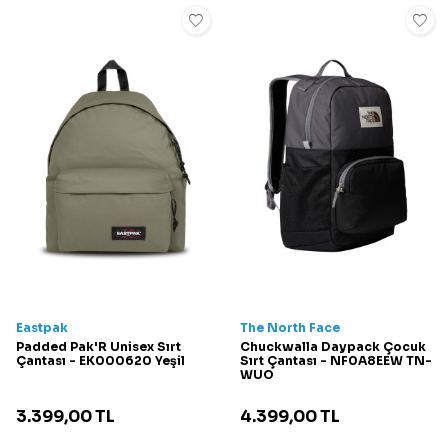
Eastpak
The North Face
Padded Pak'R Unisex Sırt
Chuckwalla Daypack Çocuk
Çantası - EK000620 Yeşil
Sırt Çantası - NF0A8EEW TN-
WUO
3.399,00
TL
4.399,00
TL