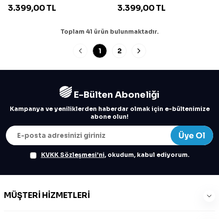
3.399,00
TL
3.399,00
TL
Toplam
41
ürün bulunmaktadır.
1
2
E-Bülten Aboneliği
Kampanya ve yeniliklerden haberdar olmak için e-bültenimize
abone olun!
Üye Ol
KVKK Sözleşmesi'ni
, okudum, kabul ediyorum.
MÜŞTERI HIZMETLERI