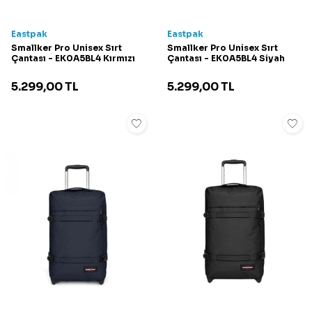
Eastpak
Eastpak
Smallker Pro Unisex Sırt
Smallker Pro Unisex Sırt
Çantası - EK0A5BL4 Kırmızı
Çantası - EK0A5BL4 Siyah
5.299,00
TL
5.299,00
TL