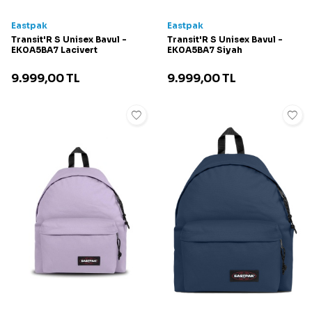
Eastpak
Eastpak
Transit'R S Unisex Bavul -
Transit'R S Unisex Bavul -
EK0A5BA7 Lacivert
EK0A5BA7 Siyah
9.999,00
TL
9.999,00
TL