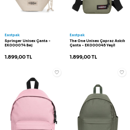
Eastpak
Eastpak
Springer Unisex Çanta -
The One Unisex Çapraz Askılı
EK000074 Bej
Çanta - EK000045 Yeşil
1.899,00
TL
1.899,00
TL