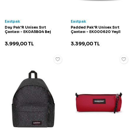
Eastpak
Eastpak
Day Pak'R Unisex Sırt
Padded Pak'R Unisex Sırt
Çantası - EK0A5BG4 Bej
Çantası - EK000620 Yeşil
3.999,00
TL
3.399,00
TL