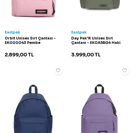
Eastpak
Eastpak
Orbit Unisex Sırt Çantası -
Day Pak'R Unisex Sırt
EK000043 Pembe
Çantası - EK0A5BG4 Haki
2.899,00
TL
3.999,00
TL