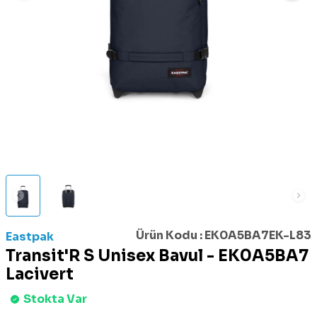
Ürün Kodu :
EK0A5BA7EK-L83
Eastpak
Transit'R S Unisex Bavul - EK0A5BA7
Lacivert
Stokta Var