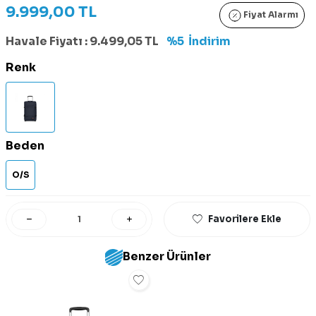
9.999,00
TL
Fiyat Alarmı
Havale Fiyatı :
9.499,05
TL
%5
İndirim
Renk
Beden
O/S
Favorilere Ekle
Benzer Ürünler