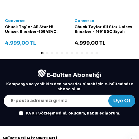
Converse
Converse
Chuck Taylor All Star Hi
Chuck Taylor All Star Unisex
Unisex Sneaker-159484C
Sneaker - M9166C Siyah
Krem
4.999,00
TL
4.999,00
TL
E-Bülten Aboneliği
Kampanya ve yeniliklerden haberdar olmak için e-bültenimize
abone olun!
Üye Ol
KVKK Sözleşmesi'ni
, okudum, kabul ediyorum.
MÜŞTERI HIZMETLERI