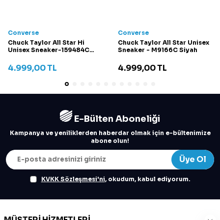
Converse
Converse
Chuck Taylor All Star Hi
Chuck Taylor All Star Unisex
Unisex Sneaker-159484C
Sneaker - M9166C Siyah
Krem
4.999,00
TL
4.999,00
TL
E-Bülten Aboneliği
Kampanya ve yeniliklerden haberdar olmak için e-bültenimize
abone olun!
Üye Ol
KVKK Sözleşmesi'ni
, okudum, kabul ediyorum.
MÜŞTERI HIZMETLERI