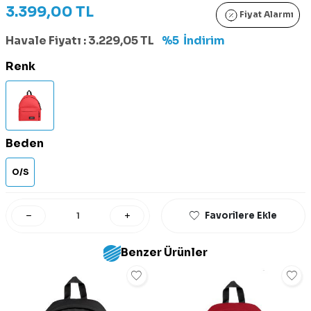
3.399,00
TL
Fiyat Alarmı
Havale Fiyatı :
3.229,05
TL
%5
İndirim
Renk
Beden
O/S
Favorilere Ekle
Benzer Ürünler