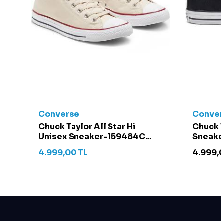
Converse
Conve
t -
Chuck Taylor All Star Hi
Chuck 
Unisex Sneaker-159484C
Sneake
Krem
4.999,00
TL
4.999,