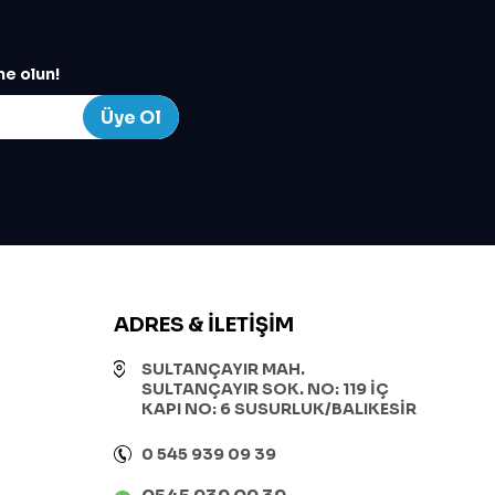
e olun!
Üye Ol
ADRES & İLETIŞIM
SULTANÇAYIR MAH.
SULTANÇAYIR SOK. NO: 119 İÇ
KAPI NO: 6 SUSURLUK/BALIKESİR
0 545 939 09 39