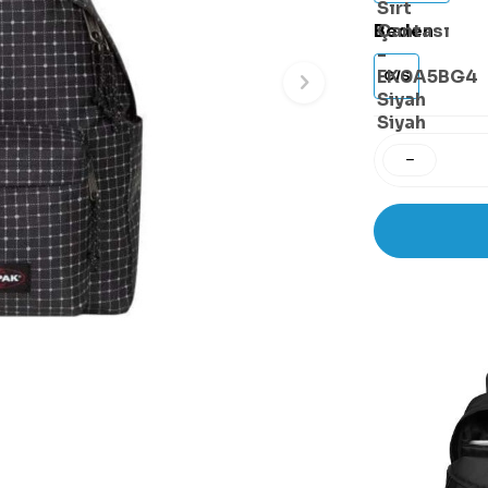
Beden
O/S