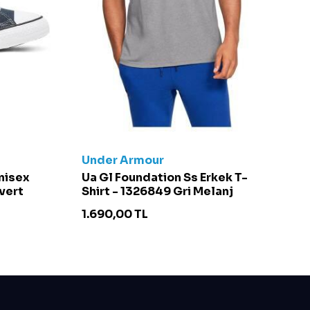
Under Armour
C
Unisex
Ua Gl Foundation Ss Erkek T-
Ch
vert
Shirt - 1326849 Gri Melanj
S
1.690,00
TL
4