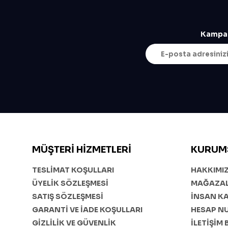
Kampan
MÜŞTERI HIZMETLERI
KURUM
TESLİMAT KOŞULLARI
HAKKIMI
ÜYELİK SÖZLEŞMESİ
MAĞAZAL
SATIŞ SÖZLEŞMESİ
İNSAN K
GARANTİ VE İADE KOŞULLARI
HESAP N
GİZLİLİK VE GÜVENLİK
İLETİŞİM 