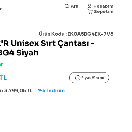
Ara
Hesabım
z
Sepetim
Ürün Kodu :
EK0A5BG4EK-7V8
'R Unisex Sırt Çantası -
G4 Siyah
ar
TL
Fiyat Alarmı
 :
3.799,05
TL
%5
İndirim