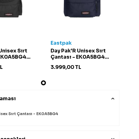
Eastpak
Unisex Sırt
Day Pak'R Unisex Sırt
 EK0A5BG4
Çantası - EK0A5BG4
Lacivert
L
3.999,00
TL
laması
isex Sırt Çantası - EK0A5BG4