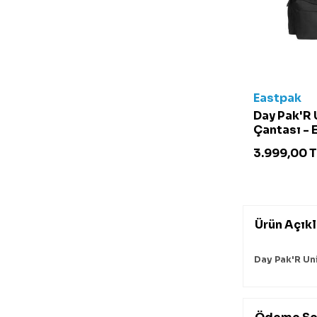
Eastpak
Day Pak'R 
Çantası -
Siyah
3.999,00
T
Ürün Açık
Day Pak'R Un