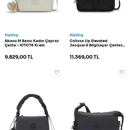
Kipling
Kipling
Abanu M Basıc Kadın Çapraz
Colıssa Up Elevated
Çanta - KI7076 Krem
Jacquard Bilgisayar Çantası
- KI4895 Siyah
9.829,00
TL
11.369,00
TL