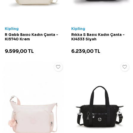
Kipling
Kipling
R Gabb Basıc Kadın Çanta -
Rıkka S Basıc Kadın Çanta -
KI5740 Krem
KI4333 Siyah
9.599,00
TL
6.239,00
TL