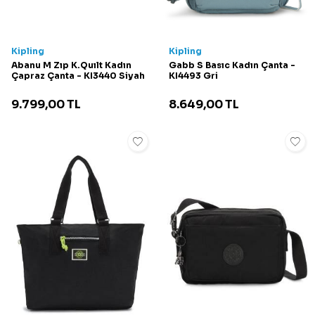
Kipling
Kipling
Abanu M Zıp K.Quılt Kadın
Gabb S Basıc Kadın Çanta -
Çapraz Çanta - KI3440 Siyah
KI4493 Gri
9.799,00
TL
8.649,00
TL