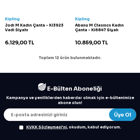
Kipling
Kipling
Jodı M Kadın Çanta - KI3923
Abanu M Classıcs Kadın
Vadi Siyahı
Çanta - KI6847 Siyah
6.129,00
TL
10.859,00
TL
Toplam
12
ürün bulunmaktadır.
E-Bülten Aboneliği
Kampanya ve yeniliklerden haberdar olmak için e-bültenimize
abone olun!
Üye Ol
KVKK Sözleşmesi'ni
, okudum, kabul ediyorum.