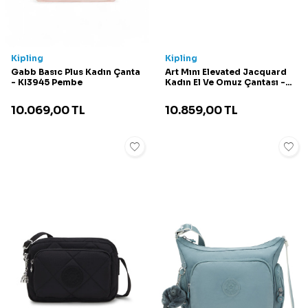
Kipling
Kipling
Gabb Basıc Plus Kadın Çanta
Art Mını Elevated Jacquard
- KI3945 Pembe
Kadın El Ve Omuz Çantası -
KI3468 Siyah
10.069,00
TL
10.859,00
TL