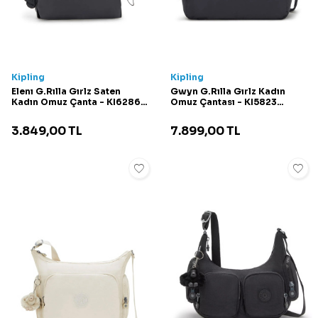
Kipling
Kipling
Elenı G.Rılla Gırlz Saten
Gwyn G.Rılla Gırlz Kadın
Kadın Omuz Çanta - KI6286
Omuz Çantası - KI5823
Parlak Siyah
Parlak Siyah
3.849,00
TL
7.899,00
TL