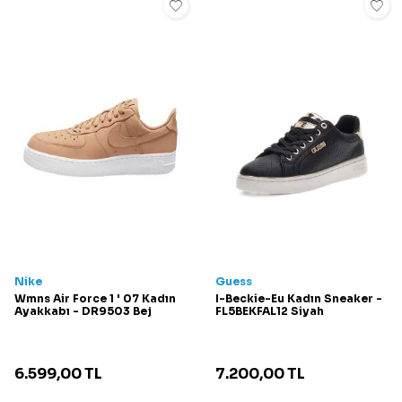
Nike
Guess
Wmns Air Force 1 ' 07 Kadın
I-Beckie-Eu Kadın Sneaker -
Ayakkabı - DR9503 Bej
FL5BEKFAL12 Siyah
6.599,00
TL
7.200,00
TL