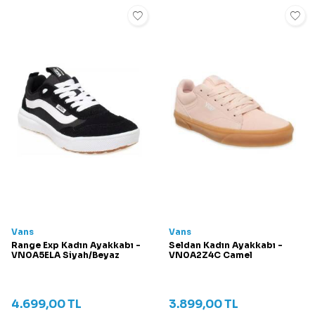
Vans
Vans
Range Exp Kadın Ayakkabı -
Seldan Kadın Ayakkabı -
VN0A5ELA Siyah/Beyaz
VN0A2Z4C Camel
4.699,00
TL
3.899,00
TL