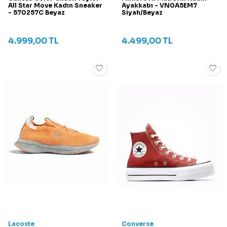
All Star Move Kadın Sneaker
Ayakkabı - VN0A5EM7
- 570257C Beyaz
Siyah/Beyaz
4.999,00
TL
4.499,00
TL
Lacoste
Converse