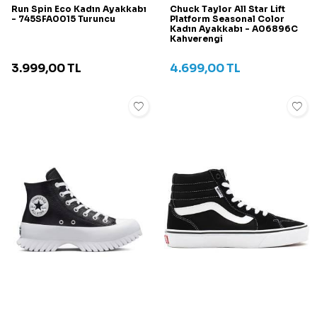
Run Spin Eco Kadın Ayakkabı
Chuck Taylor All Star Lift
- 745SFA0015 Turuncu
Platform Seasonal Color
Kadın Ayakkabı - A06896C
Kahverengi
3.999,00
TL
4.699,00
TL