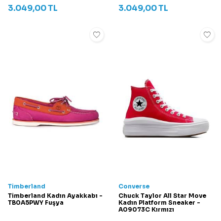
3.049,00
TL
3.049,00
TL
Timberland
Converse
Timberland Kadın Ayakkabı -
Chuck Taylor All Star Move
TB0A5PWY Fuşya
Kadın Platform Sneaker -
A09073C Kırmızı