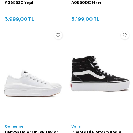
A06563C Yeşil
A06500C Mavi
3.999,00
TL
3.199,00
TL
Converse
Vans
Canvas Color Chuck Taylor
Filmore Hi Platform Kadın