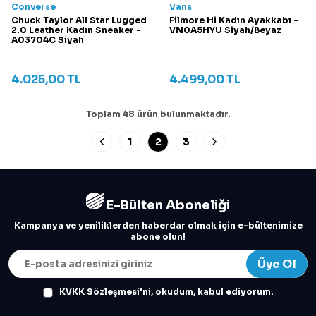
Converse
Vans
Chuck Taylor All Star Lugged
Filmore Hi Kadın Ayakkabı -
2.0 Leather Kadın Sneaker -
VN0A5HYU Siyah/Beyaz
A03704C Siyah
4.025,00
TL
4.499,00
TL
Toplam
48
ürün bulunmaktadır.
1
2
3
E-Bülten Aboneliği
Kampanya ve yeniliklerden haberdar olmak için e-bültenimize
abone olun!
Üye Ol
KVKK Sözleşmesi'ni
, okudum, kabul ediyorum.