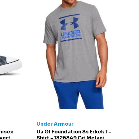
Under Armour
C
Unisex
Ua Gl Foundation Ss Erkek T-
Ch
vert
Shirt - 1326849 Gri Melanj
S