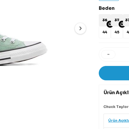
Beden
36
37
37
44
45
4
Ürün Açık
Chuck Taylor
Ürün Açıkl