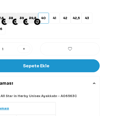
,5
38
39
39,5
40
41
42
42,5
43
6
Sepete Ekle
laması
 All Star in Herby Unisex Ayakkabı - A06563C
aması