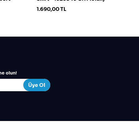
1.690,00
TL
4
e olun!
Üye Ol