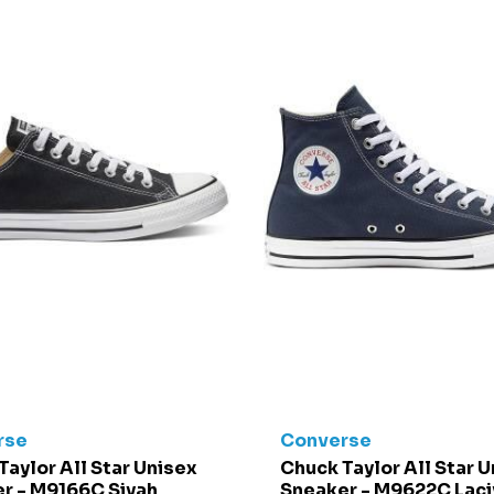
rse
Converse
Taylor All Star Unisex
Chuck Taylor All Star 
r - M9166C Siyah
Sneaker - M9622C Laci