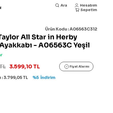
Ara
Hesabım
z
Sepetim
Ürün Kodu :
A06563C312
aylor All Star in Herby
Ayakkabı - A06563C Yeşil
ar
TL
3.599,10 TL
Fiyat Alarmı
 :
3.799,05
TL
%5
İndirim