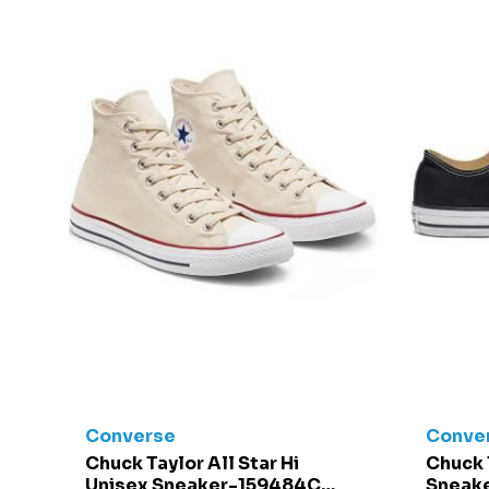
Converse
Conve
t -
Chuck Taylor All Star Hi
Chuck 
Unisex Sneaker-159484C
Sneake