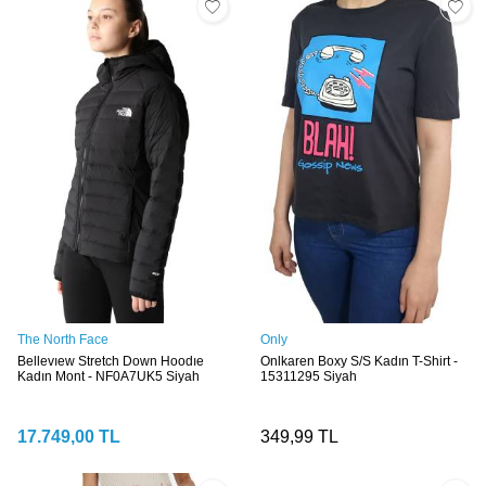
The North Face
Only
Bellevıew Stretch Down Hoodıe
Onlkaren Boxy S/S Kadın T-Shirt -
Kadın Mont - NF0A7UK5 Siyah
15311295 Siyah
17.749,00
TL
349,99
TL