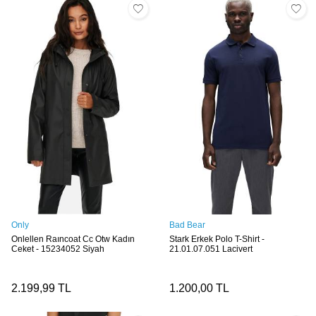
Only
Bad Bear
Onlellen Raıncoat Cc Otw Kadın
Stark Erkek Polo T-Shirt -
Ceket - 15234052 Siyah
21.01.07.051 Lacivert
2.199,99
TL
1.200,00
TL