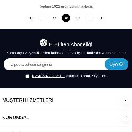
Toplam
1022
ürün bulunmaktadır.
…
37
38
39
…
E-Bülten Aboneliği
Kampanya ve yeniliklerden haberdar olmak için e-bültenimize abone olun!
Üye Ol
KVKK Sözleşmesi'ni
, okudum, kabul ediyorum.
MÜŞTERI HIZMETLERI
KURUMSAL