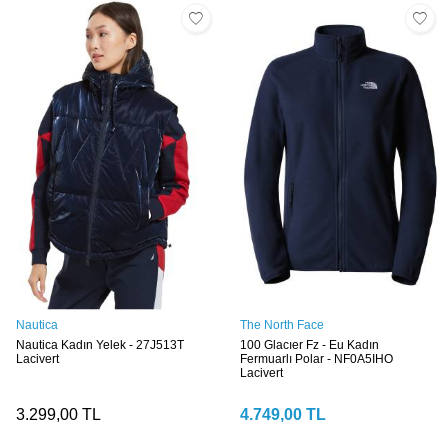
Nautica
The North Face
Nautica Kadın Yelek - 27J513T
100 Glacıer Fz - Eu Kadın
Lacivert
Fermuarlı Polar - NF0A5IHO
Lacivert
3.299,00
TL
4.749,00
TL