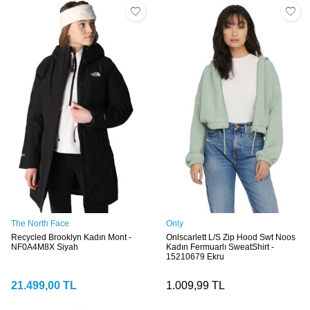
The North Face
Only
Recycled Brooklyn Kadın Mont -
Onlscarlett L/S Zip Hood Swt Noos
NF0A4M8X Siyah
Kadın Fermuarlı SweatShirt -
15210679 Ekru
21.499,00
TL
1.009,99
TL