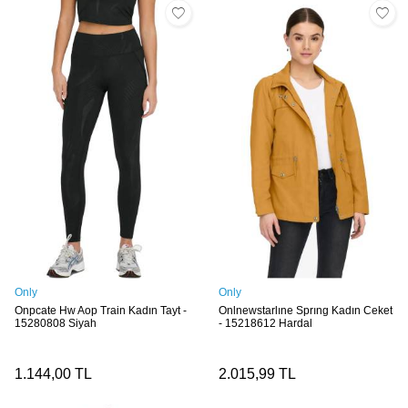
Only
Only
Onpcate Hw Aop Train Kadın Tayt -
Onlnewstarlıne Sprıng Kadın Ceket
15280808 Siyah
- 15218612 Hardal
1.144,00
TL
2.015,99
TL