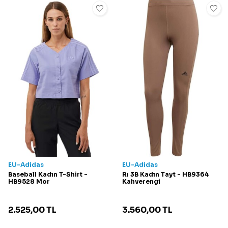
EU-Adidas
EU-Adidas
Baseball Kadın T-Shirt -
Rı 3B Kadın Tayt - HB9364
HB9528 Mor
Kahverengi
2.525,00
TL
3.560,00
TL