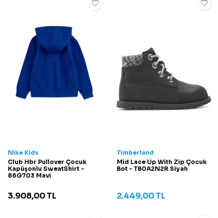
Nike Kids
Timberland
Club Hbr Pullover Çocuk
Mid Lace Up With Zip Çocuk
Kapüşonlu SweatShirt -
Bot - TB0A2N2R Siyah
86G703 Mavi
3.908,00
TL
2.449,00
TL