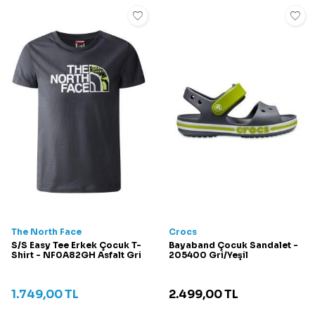
The North Face
Crocs
S/S Easy Tee Erkek Çocuk T-
Bayaband Çocuk Sandalet -
Shirt - NF0A82GH Asfalt Gri
205400 Gri/Yeşil
1.749,00
TL
2.499,00
TL