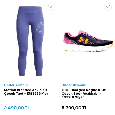
Under Armour
Under Armour
Motion Branded Ankle Kız
GGS Charged Rogue 4 Kız
Çocuk Tayt - 1383725 Mor
Çocuk Spor Ayakkabı -
3027111 Siyah
2.490,00
TL
3.790,00
TL