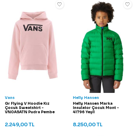
Vans
Helly Hansen
Gr Flying V Hoodie Kız
Helly Hansen Marka
Çocuk Sweatshirt -
Insulator Çocuk Mont -
VN0A5ATN Pudra Pembe
41796 Yeşil
2.249,00
TL
8.250,00
TL