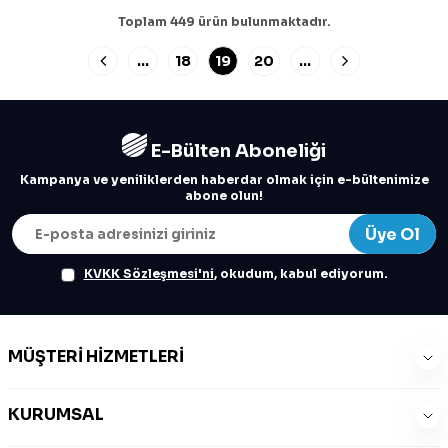
Toplam
449
ürün bulunmaktadır.
…
18
19
20
…
E-Bülten Aboneliği
Kampanya ve yeniliklerden haberdar olmak için e-bültenimize
abone olun!
Üye Ol
KVKK Sözleşmesi'ni
, okudum, kabul ediyorum.
MÜŞTERI HIZMETLERI
KURUMSAL