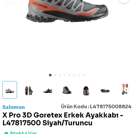
Ürün Kodu :
L478175008824
Salomon
X Pro 3D Goretex Erkek Ayakkabı -
L47817500 Siyah/Turuncu
Stokta Var