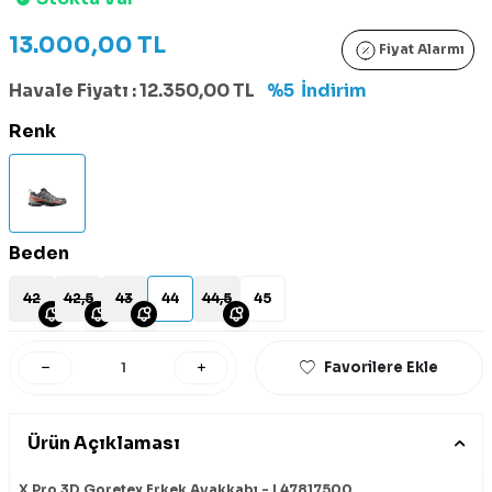
13.000,00
TL
Fiyat Alarmı
Havale Fiyatı :
12.350,00
TL
%5
İndirim
Renk
Beden
42
42,5
43
44
44,5
45
Favorilere Ekle
Ürün Açıklaması
X Pro 3D Goretex Erkek Ayakkabı - L47817500