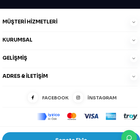
MÜŞTERI HIZMETLERI
KURUMSAL
GELIŞMIŞ
ADRES & İLETIŞIM
FACEBOOK
İNSTAGRAM
©2026 Zeysports Tüm Hakları Saklıdır.