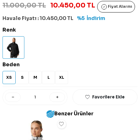
11.000,00 TL
10.450,00 TL
Fiyat Alarmı
Havale Fiyatı :
10.450,00
TL
%5
İndirim
Renk
Beden
XS
S
M
L
XL
Favorilere Ekle
Benzer Ürünler