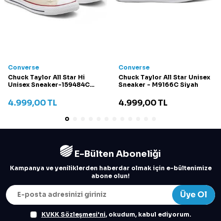
Converse
Converse
Chuck Taylor All Star Hi
Chuck Taylor All Star Unisex
Unisex Sneaker-159484C
Sneaker - M9166C Siyah
Krem
4.999,00
TL
4.999,00
TL
E-Bülten Aboneliği
Kampanya ve yeniliklerden haberdar olmak için e-bültenimize
abone olun!
Üye Ol
KVKK Sözleşmesi'ni
, okudum, kabul ediyorum.