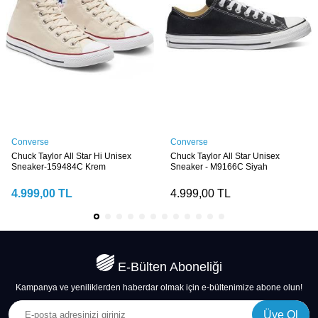
Converse
Converse
Chuck Taylor All Star Hi Unisex
Chuck Taylor All Star Unisex
Sneaker-159484C Krem
Sneaker - M9166C Siyah
4.999,00
TL
4.999,00
TL
E-Bülten Aboneliği
Kampanya ve yeniliklerden haberdar olmak için e-bültenimize abone olun!
Üye Ol