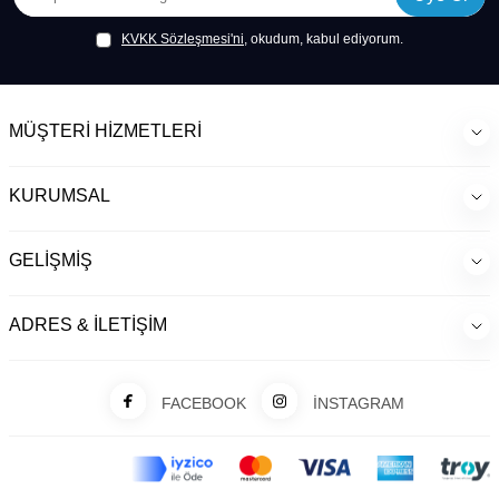
KVKK Sözleşmesi'ni
, okudum, kabul ediyorum.
MÜŞTERI HIZMETLERI
KURUMSAL
GELIŞMIŞ
ADRES & İLETIŞIM
FACEBOOK
İNSTAGRAM