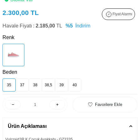
2.300,00
TL
Fiyat Alarmı
Havale Fiyatı :
2.185,00
TL
%5
İndirim
Renk
Beden
35
37
38
38,5
39
40
Favorilere Ekle
Ürün Açıklaması
Vulcraid3R K Çocuk Ayakkabı - GZ3335