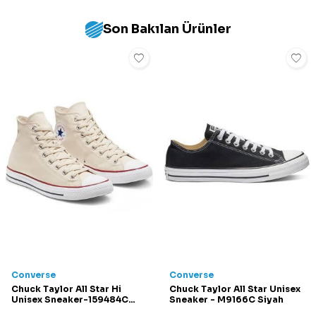
Ağırlık: Tek bir bot yaklaşık 562,8 gram (çifti 1125,6 g)
ağırlığındadır.
Son Bakılan Ürünler
Destek: Kalıplanmış bilek desteği ve sert orta taban dengesi,
ağır yüklerle yapılan uzun yürüyüşlerde stabiliteyi artırır.
Kalıp: Standart ayakkabı numaralarına uygun (true to size) bir
yapıdadır
Converse
Converse
Chuck Taylor All Star Hi
Chuck Taylor All Star Unisex
Unisex Sneaker-159484C
Sneaker - M9166C Siyah
Krem