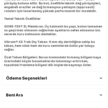
yürüyüş botuna aittir. Bu bot, özellikle teknik dağ yürüyüşleri,
engebeli araziler ve dağ tırmanışına yaklaşım (approach)
rotaları için tasarlanmış yüksek performanslı bir modeldir.
Temel Teknik Özellikler
GORE-TEX® 3L Membran: Üç katmanlı bu yapı, botun tamamen
su geçirmez olmasını sağlarken ayakların nefes almasına izin
vererek kuru kalmasını destekler.
Vibram® XS Trek Dış Taban: 5 mm diş derinliğine sahip bu
taban, hem ıslak hem de kuru zeminlerde üstün yer tutuşu
sağlar.
Özel Taban Bölgeleri: Burun kısmındaki tırmanış bölgesi kaya
üzerindeki küçük basamaklarda tutunmayı artırırken,
topuktaki frenleme bölgesi dik inişlerde kaymayı önler.
SKYCORE Kaya Koruması: Ön ayak altında bulunan hafif plaka,
keskin taşlara ve kayalara karşı koruma sağlar.
Ödeme Seçenekleri
Malzeme Yapısı: Üst yüzeyde Leather Working Group
sertifikalı dayanıklı deri kullanılmıştır. Ayrıca darbelere karşı
koruyucu kauçuk burun ve topuk desteği mevcuttur.
Beni Ara
Kullanım ve Rahatlık