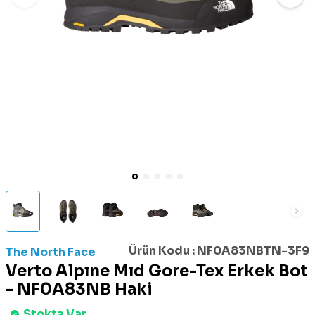
Ürün Kodu :
NF0A83NBTN-3F9
The North Face
Verto Alpıne Mıd Gore-Tex Erkek Bot
- NF0A83NB Haki
Stokta Var