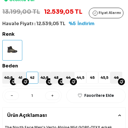
13.199,00 TL
12.539,05 TL
Fiyat Alarmı
Havale Fiyatı :
12.539,05
TL
%5
İndirim
Renk
Beden
40,5
41
42
42,5
43
44
44,5
45
45,5
46
Favorilere Ekle
Ürün Açıklaması
The North Face Men's Verto Alpine Mid GORE-TEX® erkek