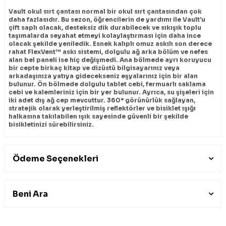
Vault okul sırt çantası normal bir okul sırt çantasından çok
daha fazlasıdır. Bu sezon, öğrencilerin de yardımı ile Vault’u
çift saplı olacak, desteksiz dik durabilecek ve sıkışık toplu
taşımalarda seyahat etmeyi kolaylaştırması için daha ince
olacak şekilde yeniledik. Esnek kalıplı omuz askılı son derece
rahat FlexVent™ askı sistemi, dolgulu ağ arka bölüm ve nefes
alan bel paneli ise hiç değişmedi. Ana bölmede ayrı koruyucu
bir cepte birkaç kitap ve dizüstü bilgisayarınız veya
arkadaşınıza yatıya gidecekseniz eşyalarınız için bir alan
bulunur. Ön bölmede dolgulu tablet cebi, fermuarlı saklama
cebi ve kalemleriniz için bir yer bulunur. Ayrıca, su şişeleri için
iki adet dış ağ cep mevcuttur. 360° görünürlük sağlayan,
stratejik olarak yerleştirilmiş reflektörler ve bisiklet ışığı
halkasına takılabilen ışık sayesinde güvenli bir şekilde
bisikletinizi sürebilirsiniz.
Ödeme Seçenekleri
Beni Ara