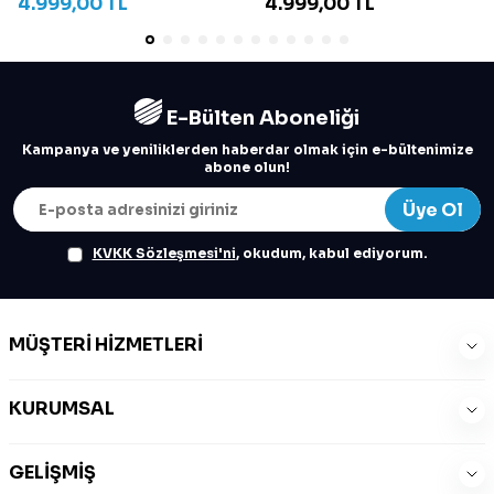
4.999,00
TL
4.999,00
TL
E-Bülten Aboneliği
Kampanya ve yeniliklerden haberdar olmak için e-bültenimize
abone olun!
Üye Ol
KVKK Sözleşmesi'ni
, okudum, kabul ediyorum.
MÜŞTERI HIZMETLERI
KURUMSAL
GELIŞMIŞ