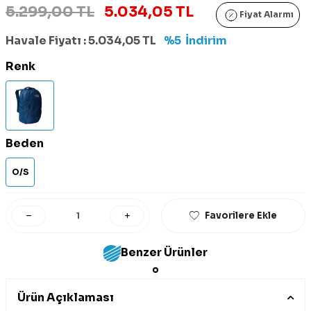
5.299,00 TL
5.034,05 TL
Fiyat Alarmı
Havale Fiyatı :
5.034,05
TL
%5
İndirim
Renk
Beden
O/S
Favorilere Ekle
Benzer Ürünler
Ürün Açıklaması