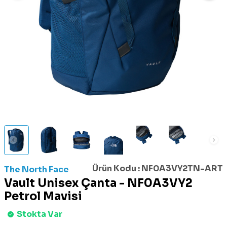
Ürün Kodu :
NF0A3VY2TN-ART
The North Face
Vault Unisex Çanta - NF0A3VY2
Petrol Mavisi
Stokta Var