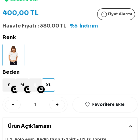
400,00
TL
Fiyat Alarmı
Havale Fiyatı :
380,00
TL
%5
İndirim
Renk
Beden
S
M
L
XL
Favorilere Ekle
Ürün Açıklaması
U.S. Polo Assn. Kadın Crop T-Shirt - US.01.16609