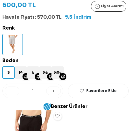
600,00
TL
Fiyat Alarmı
Havale Fiyatı :
570,00
TL
%5
İndirim
Renk
Beden
S
M
L
XL
XXL
Favorilere Ekle
Benzer Ürünler