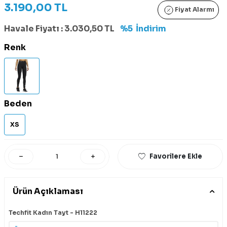
3.190,00
TL
Fiyat Alarmı
Havale Fiyatı :
3.030,50
TL
%5
İndirim
Renk
Beden
XS
Favorilere Ekle
Ürün Açıklaması
Techfit Kadın Tayt - H11222