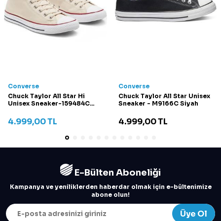
Converse
Converse
Chuck Taylor All Star Hi
Chuck Taylor All Star Unisex
Unisex Sneaker-159484C
Sneaker - M9166C Siyah
Krem
4.999,00
TL
4.999,00
TL
E-Bülten Aboneliği
Kampanya ve yeniliklerden haberdar olmak için e-bültenimize
abone olun!
Üye Ol