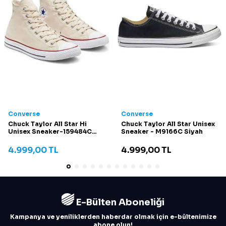
Converse
Converse
Chuck Taylor All Star Hi
Chuck Taylor All Star Unisex
Unisex Sneaker-159484C
Sneaker - M9166C Siyah
Krem
4.999,00
TL
4.999,00
TL
E-Bülten Aboneliği
Kampanya ve yeniliklerden haberdar olmak için e-bültenimize
abone olun!