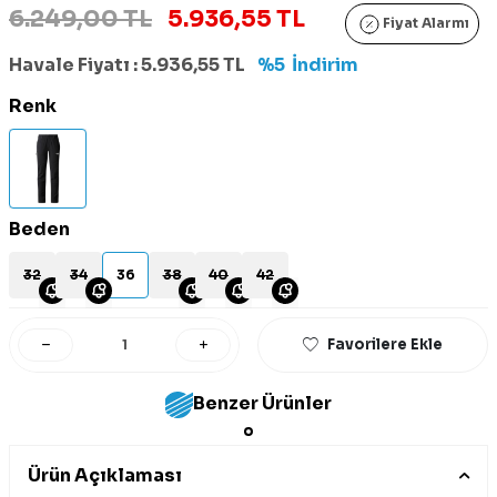
6.249,00 TL
5.936,55 TL
Fiyat Alarmı
Havale Fiyatı :
5.936,55
TL
%5
İndirim
Renk
Beden
32
34
36
38
40
42
Favorilere Ekle
Benzer Ürünler
Ürün Açıklaması