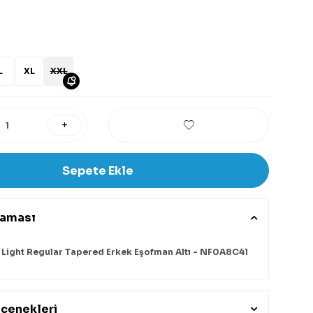
L
XL
XXL
Sepete Ekle
laması
Light Regular Tapered Erkek Eşofman Altı - NF0A8C41
çenekleri