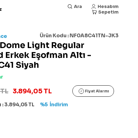
Ara
Hesabım
z
Sepetim
Ürün Kodu :
NF0A8C41TN-JK3
ace
 Dome Light Regular
 Erkek Eşofman Altı -
41 Siyah
ar
 TL
3.894,05 TL
Fiyat Alarmı
 :
3.894,05
TL
%5
İndirim