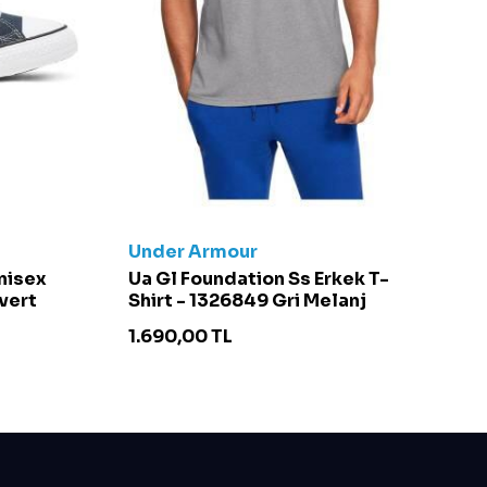
Under Armour
C
Unisex
Ua Gl Foundation Ss Erkek T-
Ch
vert
Shirt - 1326849 Gri Melanj
S
1.690,00
TL
4