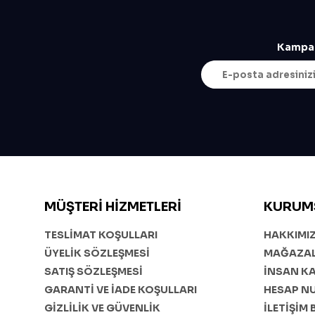
Kampan
MÜŞTERI HIZMETLERI
KURUM
TESLİMAT KOŞULLARI
HAKKIMI
ÜYELİK SÖZLEŞMESİ
MAĞAZAL
SATIŞ SÖZLEŞMESİ
İNSAN K
GARANTİ VE İADE KOŞULLARI
HESAP N
GİZLİLİK VE GÜVENLİK
İLETİŞİM 