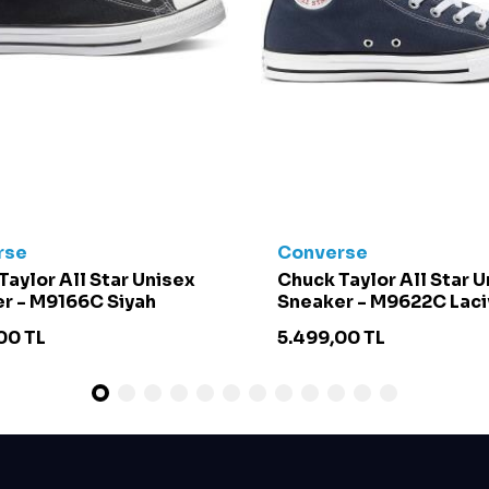
rse
Converse
Taylor All Star Unisex
Chuck Taylor All Star 
r - M9166C Siyah
Sneaker - M9622C Laci
00
TL
5.499,00
TL