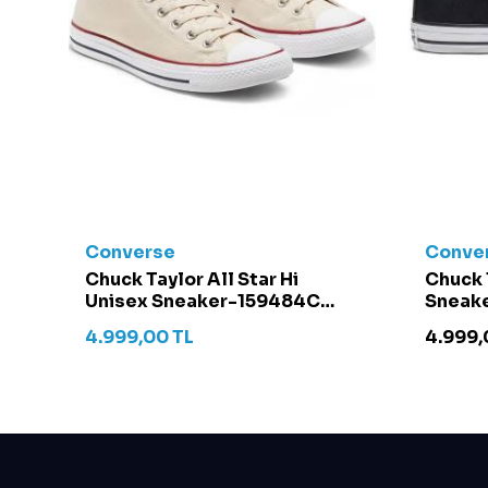
Converse
Conve
t -
Chuck Taylor All Star Hi
Chuck 
Unisex Sneaker-159484C
Sneake
Krem
4.999,00
TL
4.999,