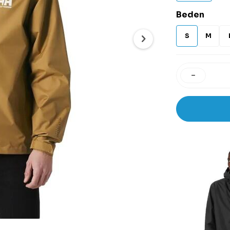
Beden
S
M