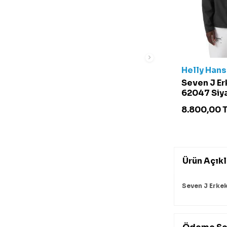
Helly Han
Seven J Er
62047 Siy
8.800,00
T
Ürün Açık
Seven J Erke