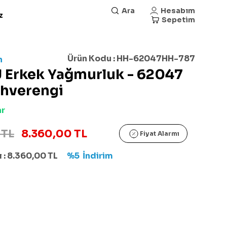
Ara
Hesabım
z
Sepetim
Ürün Kodu :
HH-62047HH-787
n
J Erkek Yağmurluk - 62047
ahverengi
ar
 TL
8.360,00 TL
Fiyat Alarmı
 :
8.360,00
TL
%5
İndirim