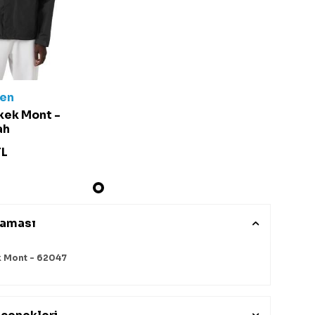
sen
kek Mont -
ah
L
laması
k Mont - 62047