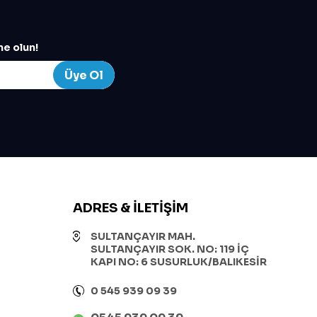
e olun!
Üye Ol
ADRES & İLETIŞIM
SULTANÇAYIR MAH.
SULTANÇAYIR SOK. NO: 119 İÇ
KAPI NO: 6 SUSURLUK/BALIKESİR
0 545 939 09 39