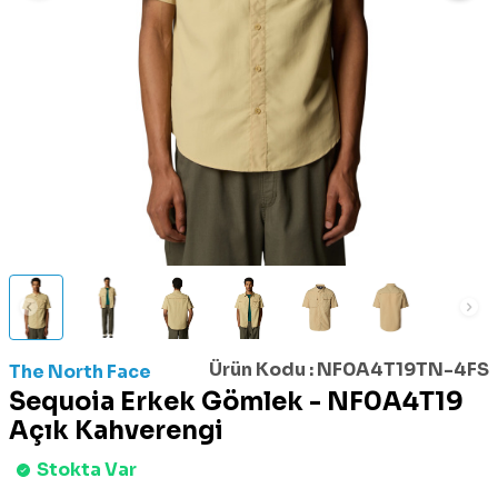
Ürün Kodu :
NF0A4T19TN-4FS
The North Face
Sequoia Erkek Gömlek - NF0A4T19
Açık Kahverengi
Stokta Var