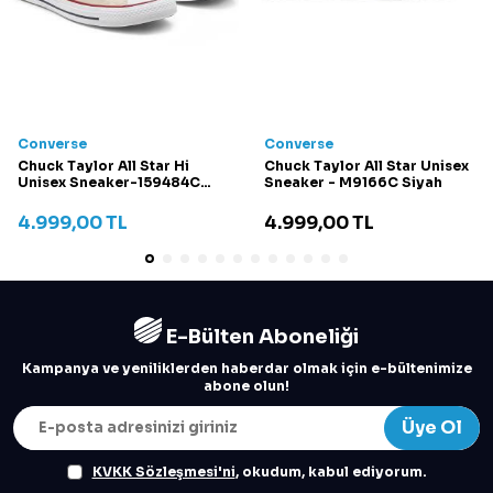
Converse
Converse
Chuck Taylor All Star Hi
Chuck Taylor All Star Unisex
Unisex Sneaker-159484C
Sneaker - M9166C Siyah
Krem
4.999,00
TL
4.999,00
TL
E-Bülten Aboneliği
Kampanya ve yeniliklerden haberdar olmak için e-bültenimize
abone olun!
Üye Ol
KVKK Sözleşmesi'ni
, okudum, kabul ediyorum.