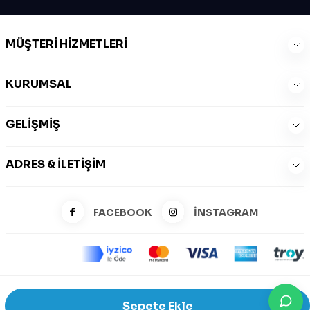
MÜŞTERI HIZMETLERI
KURUMSAL
GELIŞMIŞ
ADRES & İLETIŞIM
FACEBOOK
İNSTAGRAM
©2026 Zeysports Tüm Hakları Saklıdır.
Sepete Ekle