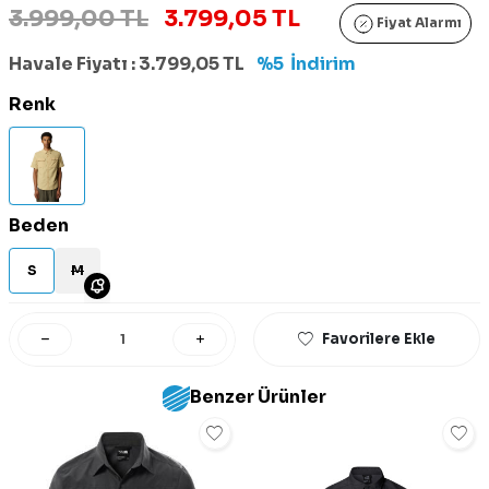
3.999,00 TL
3.799,05 TL
Fiyat Alarmı
Havale Fiyatı :
3.799,05
TL
%5
İndirim
Renk
Beden
S
M
Favorilere Ekle
Benzer Ürünler