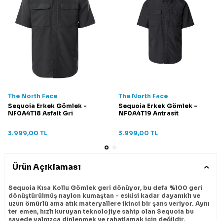
The North Face
The North Face
Sequoia Erkek Gömlek -
Sequoia Erkek Gömlek -
NF0A4T18 Asfalt Gri
NF0A4T19 Antrasit
3.999,00
TL
3.999,00
TL
Ürün Açıklaması
Sequoia Kısa Kollu Gömlek geri dönüyor, bu defa %100 geri
dönüştürülmüş naylon kumaştan - eskisi kadar dayanıklı ve
uzun ömürlü ama atık materyallere ikinci bir şans veriyor. Aynı
ter emen, hızlı kuruyan teknolojiye sahip olan Sequoia bu
sayede yalnızca dinlenmek ve rahatlamak için değildir.