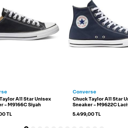
rse
Converse
Taylor All Star Unisex
Chuck Taylor All Star 
r - M9166C Siyah
Sneaker - M9622C Laci
00
TL
5.499,00
TL