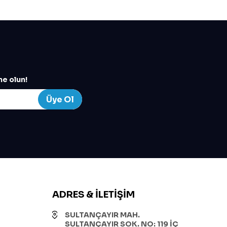
e olun!
Üye Ol
ADRES & İLETIŞIM
SULTANÇAYIR MAH.
SULTANÇAYIR SOK. NO: 119 İÇ