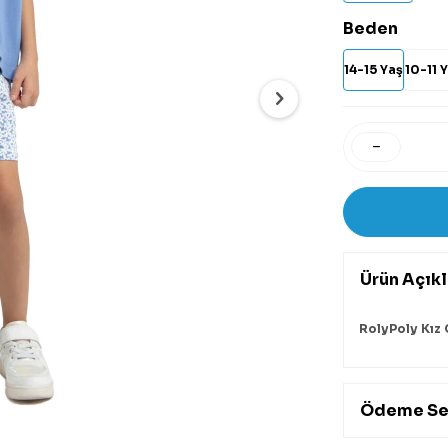
Beden
14-15 Yaş
10-11 
Ürün Açık
RolyPoly Kız
Ödeme Se