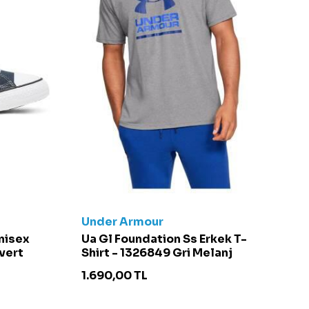
Under Armour
C
Unisex
Ua Gl Foundation Ss Erkek T-
Ch
vert
Shirt - 1326849 Gri Melanj
S
1.690,00
TL
4