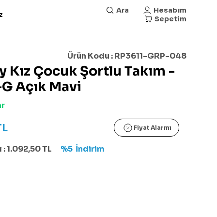
Ara
Hesabım
z
Sepetim
Ürün Kodu :
RP3611-GRP-048
y Kız Çocuk Şortlu Takım -
-G Açık Mavi
ar
TL
Fiyat Alarmı
 :
1.092,50
TL
%5
İndirim