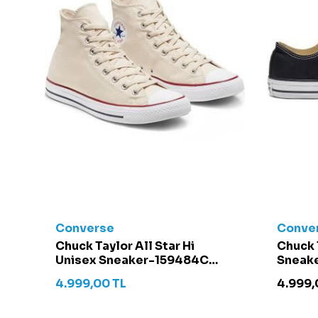
Converse
Conve
t -
Chuck Taylor All Star Hi
Chuck 
Unisex Sneaker-159484C
Sneake
Krem
4.999,00
TL
4.999,