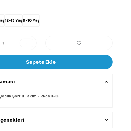
Yaş
12-13 Yaş
9-10 Yaş
Sepete Ekle
laması
 Çocuk Şortlu Takım - RP3611-G
çenekleri