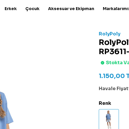
Erkek
Çocuk
Aksesuar ve Ekipman
Markalarımı
RolyPoly
RolyPol
RP3611
Stokta V
1.150,00
Havale Fiyatı
Renk