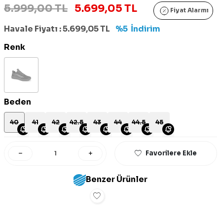
5.999,00 TL
5.699,05 TL
Fiyat Alarmı
Havale Fiyatı :
5.699,05
TL
%5
İndirim
Renk
Beden
40
41
42
42.5
43
44
44.5
45
Favorilere Ekle
Benzer Ürünler