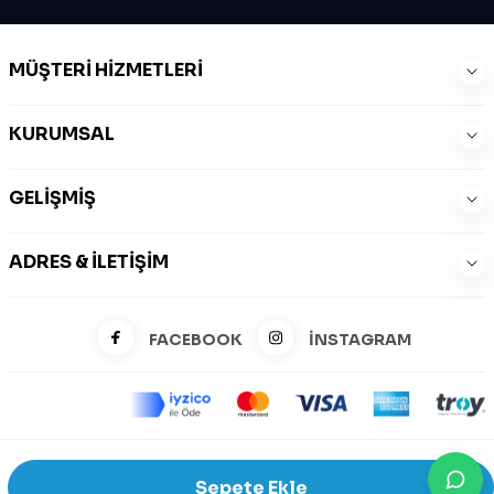
MÜŞTERI HIZMETLERI
KURUMSAL
GELIŞMIŞ
ADRES & İLETIŞIM
FACEBOOK
İNSTAGRAM
©2026 Zeysports Tüm Hakları Saklıdır.
Sepete Ekle