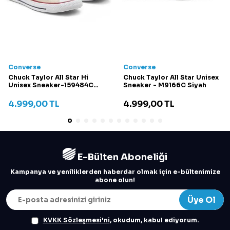
Converse
Converse
Chuck Taylor All Star Hi
Chuck Taylor All Star Unisex
Unisex Sneaker-159484C
Sneaker - M9166C Siyah
Krem
4.999,00
TL
4.999,00
TL
E-Bülten Aboneliği
Kampanya ve yeniliklerden haberdar olmak için e-bültenimize
abone olun!
Üye Ol
KVKK Sözleşmesi'ni
, okudum, kabul ediyorum.