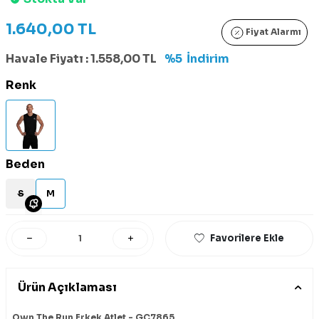
1.640,00
TL
Fiyat Alarmı
Havale Fiyatı :
1.558,00
TL
%5
İndirim
Renk
Beden
S
M
Favorilere Ekle
Ürün Açıklaması
Own The Run Erkek Atlet - GC7865