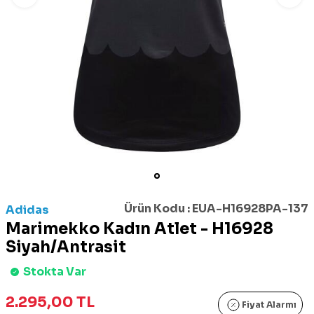
Ürün Kodu :
EUA-H16928PA-137
Adidas
Marimekko Kadın Atlet - H16928
Siyah/Antrasit
Stokta Var
2.295,00
TL
Fiyat Alarmı