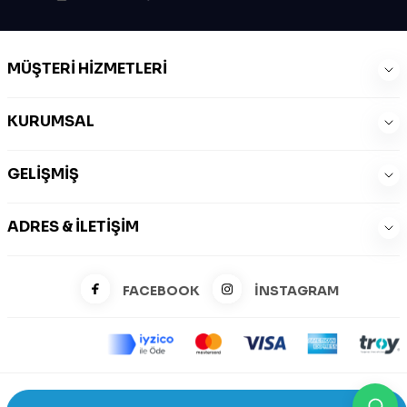
MÜŞTERI HIZMETLERI
KURUMSAL
GELIŞMIŞ
ADRES & İLETIŞIM
FACEBOOK
İNSTAGRAM
©2026 Zeysports Tüm Hakları Saklıdır.