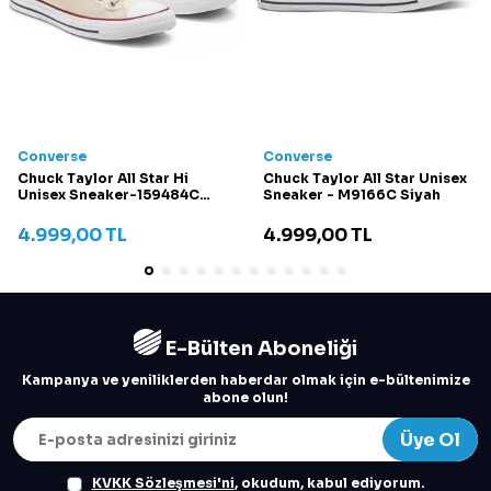
Converse
Converse
Chuck Taylor All Star Hi
Chuck Taylor All Star Unisex
Unisex Sneaker-159484C
Sneaker - M9166C Siyah
Krem
4.999,00
TL
4.999,00
TL
E-Bülten Aboneliği
Kampanya ve yeniliklerden haberdar olmak için e-bültenimize
abone olun!
Üye Ol
KVKK Sözleşmesi'ni
, okudum, kabul ediyorum.