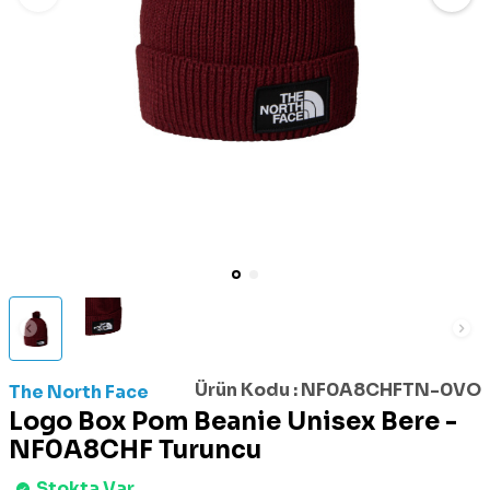
Ürün Kodu :
NF0A8CHFTN-0VO
The North Face
Logo Box Pom Beanie Unisex Bere -
NF0A8CHF Turuncu
Stokta Var