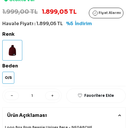
1.999,00 TL
1.899,05 TL
Fiyat Alarmı
Havale Fiyatı :
1.899,05
TL
%5
İndirim
Renk
Beden
O/S
Favorilere Ekle
Ürün Açıklaması
Logo Box Pom Beanie Unisex Bere - NF0A8CHF