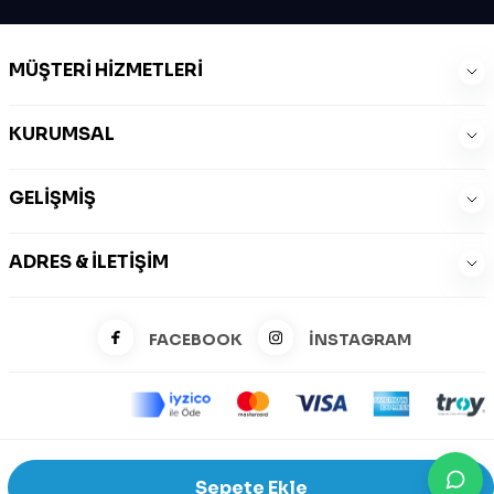
MÜŞTERI HIZMETLERI
KURUMSAL
GELIŞMIŞ
ADRES & İLETIŞIM
FACEBOOK
İNSTAGRAM
©2026 Zeysports Tüm Hakları Saklıdır.
Sepete Ekle