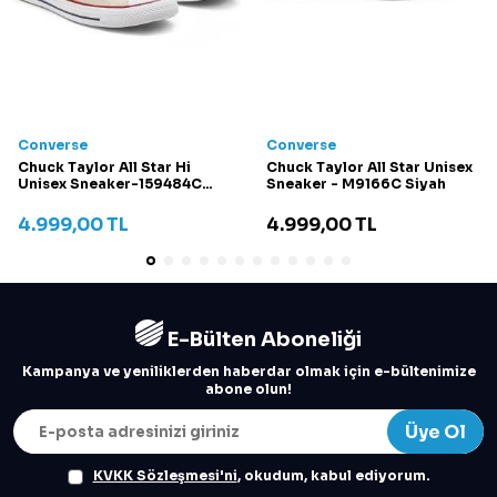
Converse
Converse
Chuck Taylor All Star Hi
Chuck Taylor All Star Unisex
Unisex Sneaker-159484C
Sneaker - M9166C Siyah
Krem
4.999,00
TL
4.999,00
TL
E-Bülten Aboneliği
Kampanya ve yeniliklerden haberdar olmak için e-bültenimize
abone olun!
Üye Ol
KVKK Sözleşmesi'ni
, okudum, kabul ediyorum.