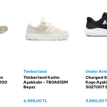
Timberland
Under Arm
ın
Timberland Kadın
Charged S
7100
Ayakkabı - TB0A61DM
Koşu Ayakk
Beyaz
3027007 S
4.999,00
TL
3.890,00
T