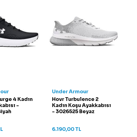
our
Under Armour
urge 4 Kadın
Hovr Turbulence 2
abısı -
Kadın Koşu Ayakkabısı
iyah
- 3026525 Beyaz
L
6.190,00
TL