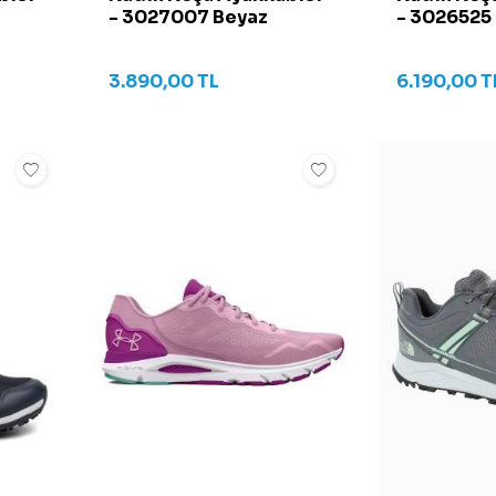
- 3027007 Beyaz
- 3026525 
3.890,00
TL
6.190,00
T