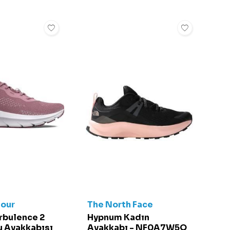
our
The North Face
rbulence 2
Hypnum Kadın
u Ayakkabısı
Ayakkabı - NF0A7W5Q