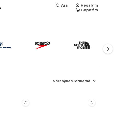
Ara
Hesabım
z
Sepetim