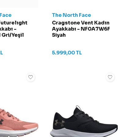
 Face
The North Face
uturelıght
Cragstone Vent Kadın
kabı -
Ayakkabı - NF0A7W6F
Gri/Yeşil
Siyah
L
5.999,00
TL