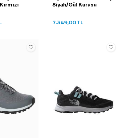
Kırmızı
Siyah/Gül Kurusu
L
7.349,00
TL