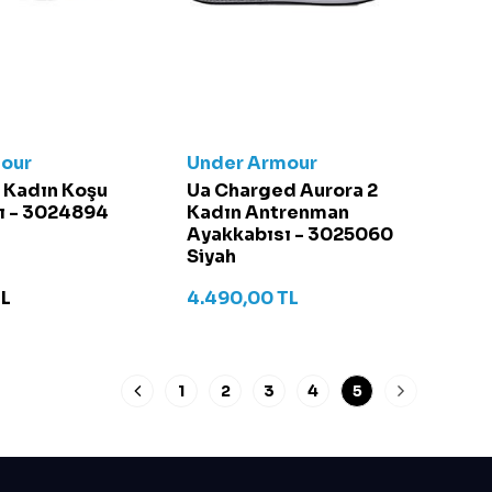
our
Under Armour
 Kadın Koşu
Ua Charged Aurora 2
ı - 3024894
Kadın Antrenman
Ayakkabısı - 3025060
Siyah
L
4.490,00
TL
1
2
3
4
5