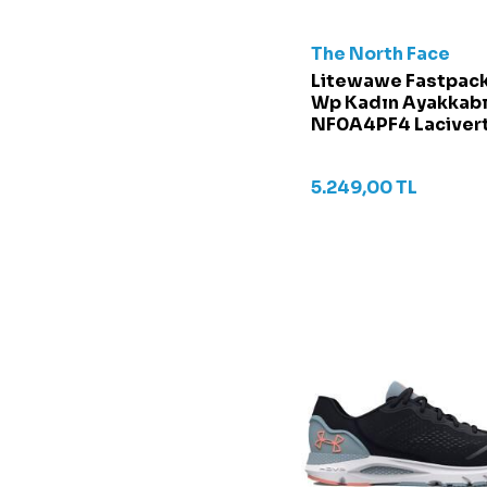
Siyah/Siyah
Turuncu
The North Face
Yeşil
Litewawe Fastpack 
Wp Kadın Ayakkabı
NF0A4PF4 Laciver
5.249,00
TL