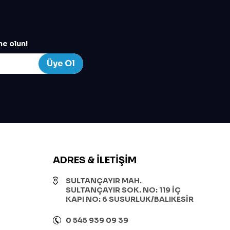
e olun!
Üye Ol
ADRES & İLETIŞIM
SULTANÇAYIR MAH.
SULTANÇAYIR SOK. NO: 119 İÇ
KAPI NO: 6 SUSURLUK/BALIKESİR
0 545 939 09 39