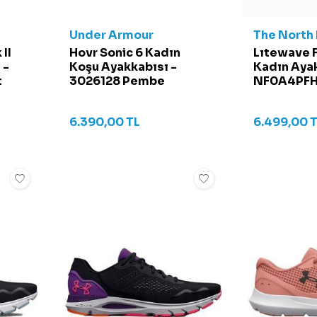
Under Armour
The North
II
Hovr Sonic 6 Kadın
Lıtewave F
 -
Koşu Ayakkabısı -
Kadın Ayak
t
3026128 Pembe
NF0A4PFH 
6.390,00
TL
6.499,00
T