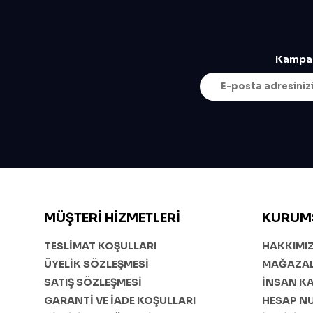
Kampan
MÜŞTERI HIZMETLERI
KURUM
TESLİMAT KOŞULLARI
HAKKIMI
ÜYELİK SÖZLEŞMESİ
MAĞAZAL
SATIŞ SÖZLEŞMESİ
İNSAN K
GARANTİ VE İADE KOŞULLARI
HESAP N