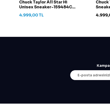
t -
Chuck Taylor All Star Hi
Chuck 
Unisex Sneaker-159484C
Sneake
Krem
4.999,00
TL
4.999,
Kampan