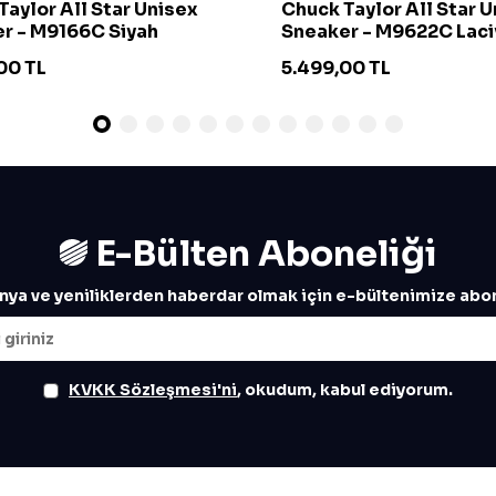
Taylor All Star Unisex
Chuck Taylor All Star 
r - M9166C Siyah
Sneaker - M9622C Laci
00
TL
5.499,00
TL
E-Bülten Aboneliği
ya ve yeniliklerden haberdar olmak için e-bültenimize abon
KVKK Sözleşmesi'ni
, okudum, kabul ediyorum.