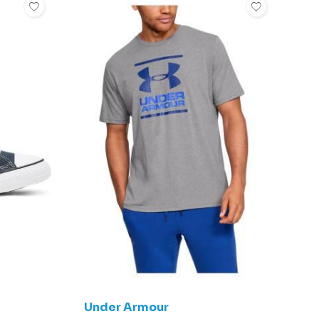
e
Kadın Tekstil
Under Armour
C