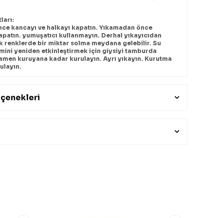
ları:
ce kancayı ve halkayı kapatın. Yıkamadan önce
apatın. yumuşatıcı kullanmayın. Derhal yıkayıcıdan
ak renklerde bir miktar solma meydana gelebilir. Su
emini yeniden etkinleştirmek için giysiyi tamburda
amen kuruyana kadar kurulayın. Ayrı yıkayın. Kurutma
rulayın.
çenekleri
 PERFORMANSI
nebilir izolasyon
rüzgar geçirmez ve nefes alabilir
ticiliği (DWR) işlemi
et kabiliyeti için mafsallı kollar
başlık
ebi
ünü
en DWR
aması