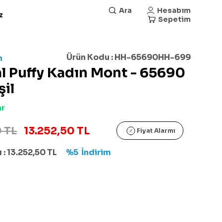
Ara
Hesabım
z
Sepetim
Ürün Kodu :
HH-65690HH-699
n
l Puffy Kadın Mont - 65690
şil
ar
 TL
13.252,50 TL
Fiyat Alarmı
 :
13.252,50
TL
%5
İndirim