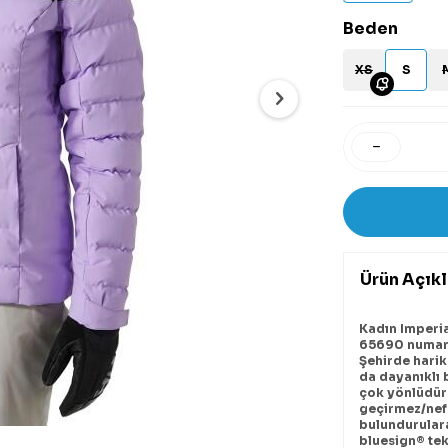
Beden
XS
S
Ürün Açık
Kadın Imperia
65690 numa
Şehirde hari
da dayanıklı b
çok yönlüdür 
geçirmez/nefe
bulundurulara
bluesign® tek