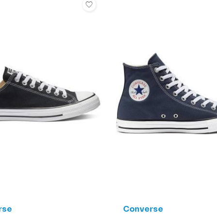
Seçili Filtr
rse
Converse