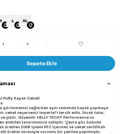
M
L
XL
Sepete Ekle
laması
l Puffy Kayak Ceketi
ra
ka görünmenizi sağlarken aynı zamanda kayak yapmaya
ir ceket seçerseniz Imperial'ı tercih edin. Sıcak tutar,
ve şıktır. Güvenilir HELLY TECH® Performance su
s alabilen tasarımımıza sahiptir. Çevre göz önünde
k üretilen DWR işlemi PFC içermez ve ceket sertifikalı
stil üretim süreciyle sorumlu bir şekilde yapılmıştır.