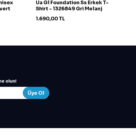
Unisex
Ua Gl Foundation Ss Erkek T-
Ch
vert
Shirt - 1326849 Gri Melanj
S
1.690,00
TL
4
e olun!
Üye Ol