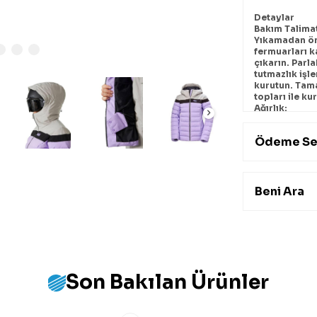
Detaylar
Bakım Talimat
Yıkamadan ön
fermuarları k
çıkarın. Parl
tutmazlık işl
kurutun. Tam
topları ile ku
Ağırlık:
1000g
Ödeme Se
Özellikler
HELLY TECH®
RECCO®
Sentetik üfle
Su geçirmez, 
Beni Ara
Dayanıklı Su İ
Optimum harek
Kask uyumlu 
Kayak kartı c
bluesign® ür
PFC içermey
Son Bakılan Ürünler
Ürün Açıkl