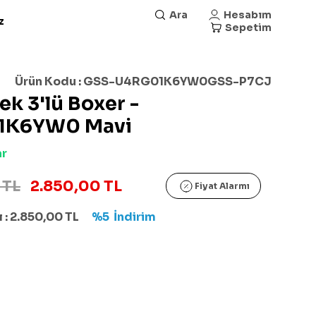
Ara
Hesabım
z
Sepetim
Ürün Kodu :
GSS-U4RG01K6YW0GSS-P7CJ
kek 3'lü Boxer -
1K6YW0 Mavi
ar
 TL
2.850,00 TL
Fiyat Alarmı
 :
2.850,00
TL
%5
İndirim