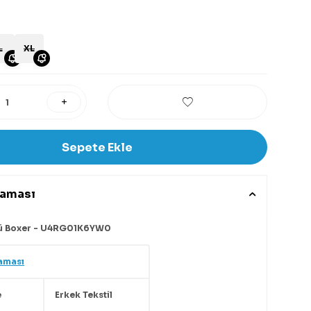
L
XL
Sepete Ekle
laması
'lü Boxer - U4RG01K6YW0
aması
e
Erkek Tekstil