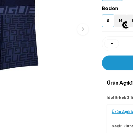
Beden
S
M
Ürün Açık
Idol Erkek 3
Ürün Açıkl
Seçili Filtr