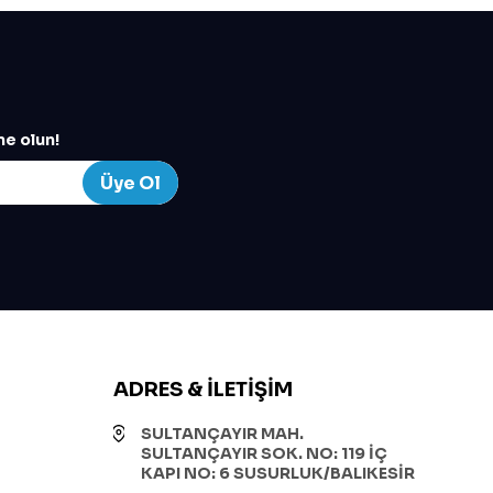
e olun!
Üye Ol
ADRES & İLETIŞIM
SULTANÇAYIR MAH.
SULTANÇAYIR SOK. NO: 119 İÇ
KAPI NO: 6 SUSURLUK/BALIKESİR