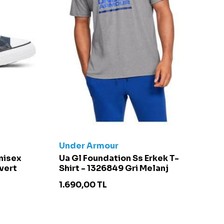
Under Armour
C
Unisex
Ua Gl Foundation Ss Erkek T-
Ch
vert
Shirt - 1326849 Gri Melanj
S
1.690,00
TL
4