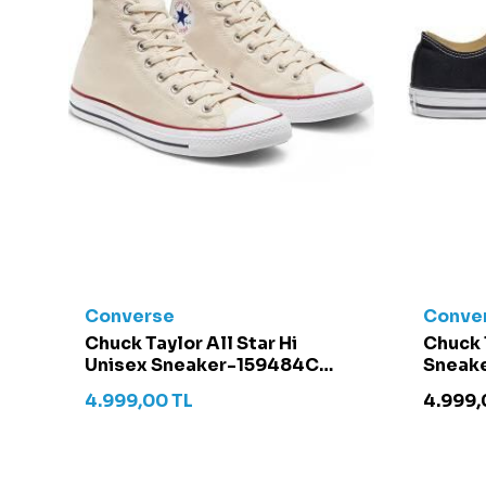
Converse
Conve
t -
Chuck Taylor All Star Hi
Chuck 
Unisex Sneaker-159484C
Sneake
Krem
4.999,00
TL
4.999,