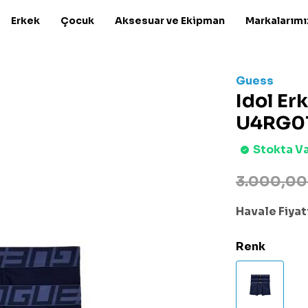
Erkek
Çocuk
Aksesuar ve Ekipman
Markalarımı
Guess
Idol Er
U4RG0
Stokta V
3.000,00
Havale Fiyatı
Renk