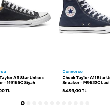
rse
Converse
Taylor All Star Unisex
Chuck Taylor All Star 
r - M9166C Siyah
Sneaker - M9622C Laci
00
TL
5.499,00
TL