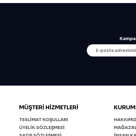
Kampan
MÜŞTERI HIZMETLERI
KURUM
TESLİMAT KOŞULLARI
HAKKIMI
ÜYELİK SÖZLEŞMESİ
MAĞAZAL
SATIŞ SÖZLEŞMESİ
İNSAN K