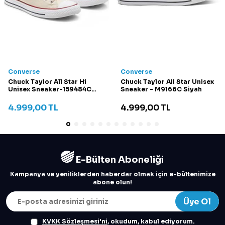
Converse
Converse
Chuck Taylor All Star Hi
Chuck Taylor All Star Unisex
Unisex Sneaker-159484C
Sneaker - M9166C Siyah
Krem
4.999,00
TL
4.999,00
TL
E-Bülten Aboneliği
Kampanya ve yeniliklerden haberdar olmak için e-bültenimize
abone olun!
Üye Ol
KVKK Sözleşmesi'ni
, okudum, kabul ediyorum.