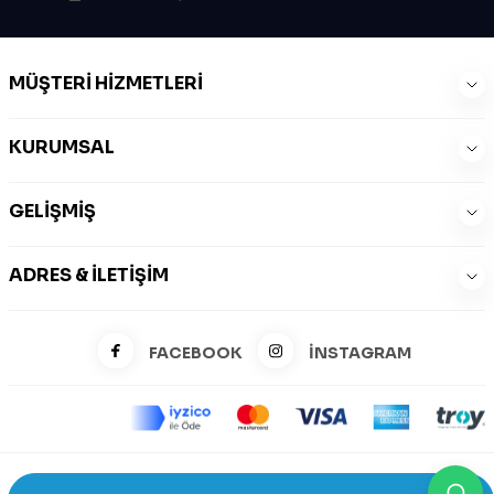
MÜŞTERI HIZMETLERI
KURUMSAL
GELIŞMIŞ
ADRES & İLETIŞIM
FACEBOOK
İNSTAGRAM
©2026 Zeysports Tüm Hakları Saklıdır.