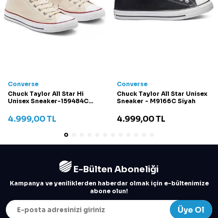
Converse
Converse
Chuck Taylor All Star Hi
Chuck Taylor All Star Unisex
Unisex Sneaker-159484C
Sneaker - M9166C Siyah
Krem
4.999,00
TL
4.999,00
TL
E-Bülten Aboneliği
Kampanya ve yeniliklerden haberdar olmak için e-bültenimize
abone olun!
Üye Ol