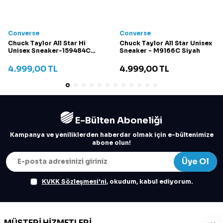
Converse
Converse
Chuck Taylor All Star Hi
Chuck Taylor All Star Unisex
Unisex Sneaker-159484C
Sneaker - M9166C Siyah
Krem
4.999,00
TL
4.999,00
TL
E-Bülten Aboneliği
Kampanya ve yeniliklerden haberdar olmak için e-bültenimize
abone olun!
Üye Ol
KVKK Sözleşmesi'ni
, okudum, kabul ediyorum.
MÜŞTERI HIZMETLERI