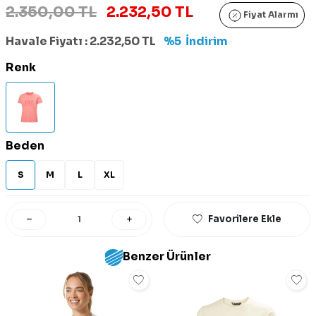
2.350,00 TL
2.232,50 TL
Fiyat Alarmı
Havale Fiyatı :
2.232,50
TL
%5
İndirim
Renk
Beden
S
M
L
XL
Favorilere Ekle
Benzer Ürünler