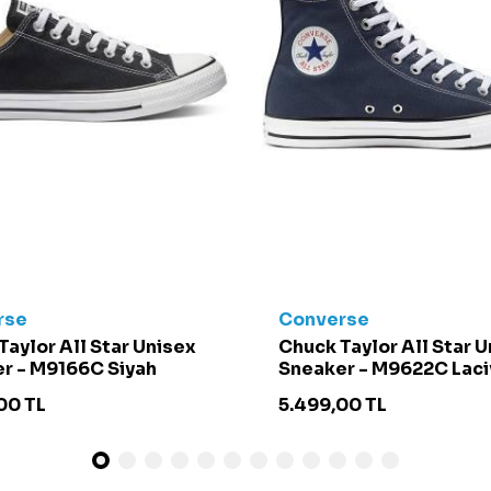
rse
Converse
Taylor All Star Unisex
Chuck Taylor All Star 
r - M9166C Siyah
Sneaker - M9622C Laci
00
TL
5.499,00
TL