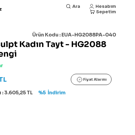
Ara
Hesabım
z
Sepetim
Ürün Kodu :
EUA-HG2088PA-040
ulpt Kadın Tayt - HG2088
engi
ar
TL
Fiyat Alarmı
 :
3.605,25
TL
%5
İndirim