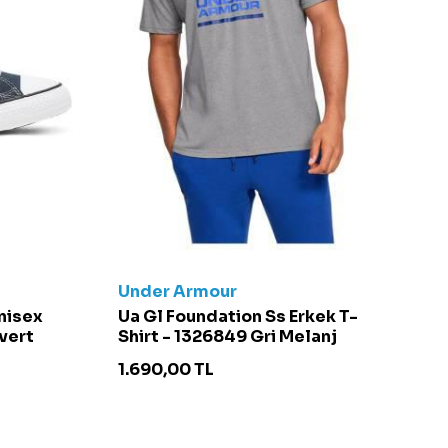
Under Armour
C
Unisex
Ua Gl Foundation Ss Erkek T-
Ch
vert
Shirt - 1326849 Gri Melanj
S
1.690,00
TL
4