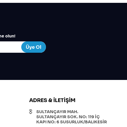
e olun!
Üye Ol
ADRES & İLETIŞIM
SULTANÇAYIR MAH.
SULTANÇAYIR SOK. NO: 119 İÇ
KAPI NO: 6 SUSURLUK/BALIKESİR