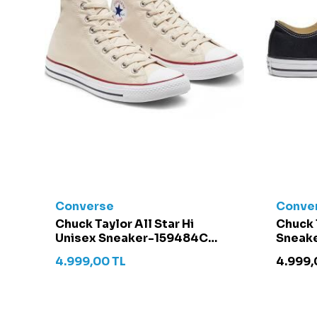
Converse
Conve
t -
Chuck Taylor All Star Hi
Chuck 
Unisex Sneaker-159484C
Sneake
Krem
4.999,00
TL
4.999,