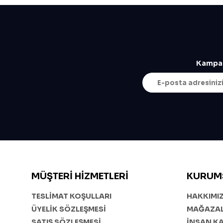
Kampan
MÜŞTERI HIZMETLERI
KURUM
TESLİMAT KOŞULLARI
HAKKIMI
ÜYELİK SÖZLEŞMESİ
MAĞAZAL
SATIŞ SÖZLEŞMESİ
İNSAN K