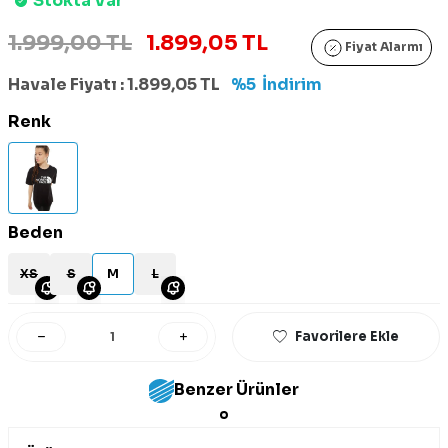
Stokta Var
1.999,00 TL
1.899,05 TL
Fiyat Alarmı
Havale Fiyatı :
1.899,05
TL
%5
İndirim
Renk
Beden
XS
S
M
L
Favorilere Ekle
Benzer Ürünler