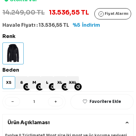
14.249,00 TL
13.536,55 TL
Fiyat Alarmı
Havale Fiyatı :
13.536,55
TL
%5
İndirim
Renk
Beden
XS
S
M
L
XL
XXL
Favorilere Ekle
Ürün Açıklaması
Evolve II Triclimate® Mont size iki mont ve üç koruma seviyesi