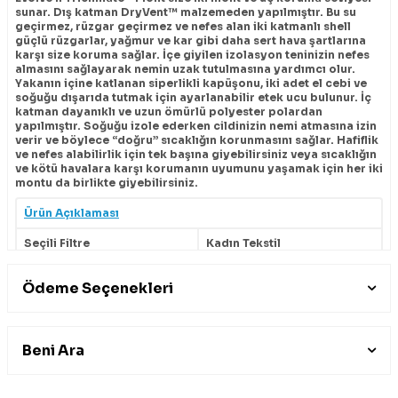
sunar. Dış katman DryVent™ malzemeden yapılmıştır. Bu su
geçirmez, rüzgar geçirmez ve nefes alan iki katmanlı shell
güçlü rüzgarlar, yağmur ve kar gibi daha sert hava şartlarına
karşı size koruma sağlar. İçe giyilen izolasyon teninizin nefes
almasını sağlayarak nemin uzak tutulmasına yardımcı olur.
Yakanın içine katlanan siperlikli kapüşonu, iki adet el cebi ve
soğuğu dışarıda tutmak için ayarlanabilir etek ucu bulunur. İç
katman dayanıklı ve uzun ömürlü polyester polardan
yapılmıştır. Soğuğu izole ederken cildinizin nemi atmasına izin
verir ve böylece “doğru” sıcaklığın korunmasını sağlar. Hafiflik
ve nefes alabilirlik için tek başına giyebilirsiniz veya sıcaklığın
ve kötü havalara karşı korumanın uyumunu yaşamak için her iki
montu da birlikte giyebilirsiniz.
Ürün Açıklaması
Seçili Filtre
Kadın Tekstil
Ödeme Seçenekleri
Beni Ara