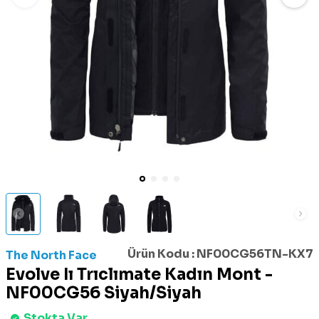
Ürün Kodu :
NF00CG56TN-KX7
The North Face
Evolve Iı Trıclımate Kadın Mont -
NF00CG56 Siyah/Siyah
Stokta Var