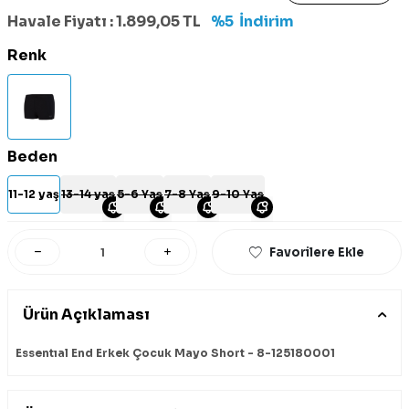
Havale Fiyatı :
1.899,05
TL
%5
İndirim
Renk
Beden
11-12 yaş
13-14 yaş
5-6 Yaş
7-8 Yaş
9-10 Yaş
Favorilere Ekle
Ürün Açıklaması
Essentıal End Erkek Çocuk Mayo Short - 8-125180001