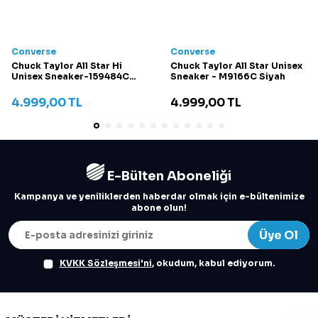
Converse
Converse
Chuck Taylor All Star Hi
Chuck Taylor All Star Unisex
Unisex Sneaker-159484C
Sneaker - M9166C Siyah
Krem
4.999,00
TL
4.999,00
TL
E-Bülten Aboneliği
Kampanya ve yeniliklerden haberdar olmak için e-bültenimize
abone olun!
Üye Ol
KVKK Sözleşmesi'ni
, okudum, kabul ediyorum.